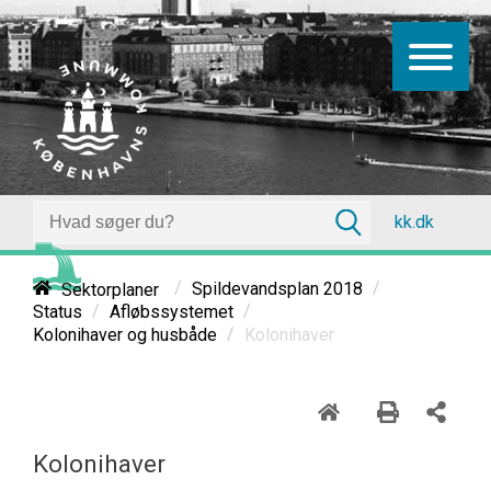
kk.dk
/
/
Sektorplaner
Spildevandsplan 2018
/
/
Status
Afløbssystemet
/
Kolonihaver
Kolonihaver og husbåde
Kolonihaver