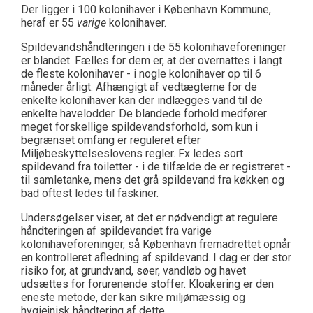
Der ligger i 100 kolonihaver i København Kommune,
heraf er 55
varige
kolonihaver.
Spildevandshåndteringen i de 55 kolonihaveforeninger
er blandet. Fælles for dem er, at der overnattes i langt
de fleste kolonihaver - i nogle kolonihaver op til 6
måneder årligt. Afhængigt af vedtægterne for de
enkelte kolonihaver kan der indlægges vand til de
enkelte havelodder. De blandede forhold medfører
meget forskellige spildevandsforhold, som kun i
begrænset omfang er reguleret efter
Miljøbeskyttelseslovens regler. Fx ledes sort
spildevand fra toiletter - i de tilfælde de er registreret -
til samletanke, mens det grå spildevand fra køkken og
bad oftest ledes til faskiner.
Undersøgelser viser, at det er nødvendigt at regulere
håndteringen af spildevandet fra varige
kolonihaveforeninger, så København fremadrettet opnår
en kontrolleret afledning af spildevand. I dag er der stor
risiko for, at grundvand, søer, vandløb og havet
udsættes for forurenende stoffer. Kloakering er den
eneste metode, der kan sikre miljømæssig og
hygiejnisk håndtering af dette.