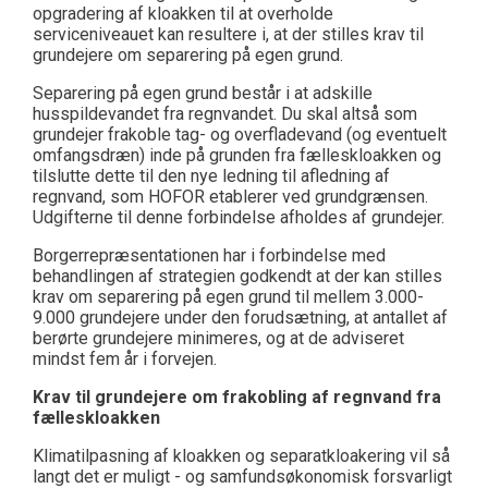
opgradering af kloakken til at overholde
serviceniveauet kan resultere i, at der stilles krav til
grundejere om separering på egen grund.
Separering på egen grund består i at adskille
husspildevandet fra regnvandet. Du skal altså som
grundejer frakoble tag- og overfladevand (og eventuelt
omfangsdræn) inde på grunden fra fælleskloakken og
tilslutte dette til den nye ledning til afledning af
regnvand, som HOFOR etablerer ved grundgrænsen.
Udgifterne til denne forbindelse afholdes af grundejer.
Borgerrepræsentationen har i forbindelse med
behandlingen af strategien godkendt at der kan stilles
krav om separering på egen grund til mellem 3.000-
9.000 grundejere under den forudsætning, at antallet af
berørte grundejere minimeres, og at de adviseret
mindst fem år i forvejen.
Krav til grundejere om frakobling af regnvand fra
fælleskloakken
Klimatilpasning af kloakken og separatkloakering vil så
langt det er muligt - og samfundsøkonomisk forsvarligt