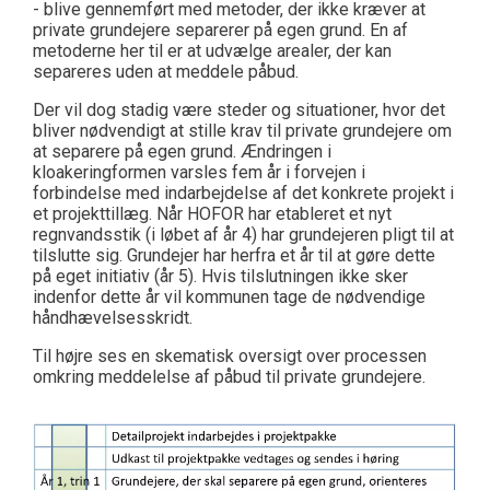
- blive gennemført med metoder, der ikke kræver at
private grundejere separerer på egen grund. En af
metoderne her til er at udvælge arealer, der kan
separeres uden at meddele påbud.
Der vil dog stadig være steder og situationer, hvor det
bliver nødvendigt at stille krav til private grundejere om
at separere på egen grund. Ændringen i
kloakeringformen varsles fem år i forvejen i
forbindelse med indarbejdelse af det konkrete projekt i
et projekttillæg. Når HOFOR har etableret et nyt
regnvandsstik (i løbet af år 4) har grundejeren pligt til at
tilslutte sig. Grundejer har herfra et år til at gøre dette
på eget initiativ (år 5). Hvis tilslutningen ikke sker
indenfor dette år vil kommunen tage de nødvendige
håndhævelsesskridt.
Til højre ses en skematisk oversigt over processen
omkring meddelelse af påbud til private grundejere.