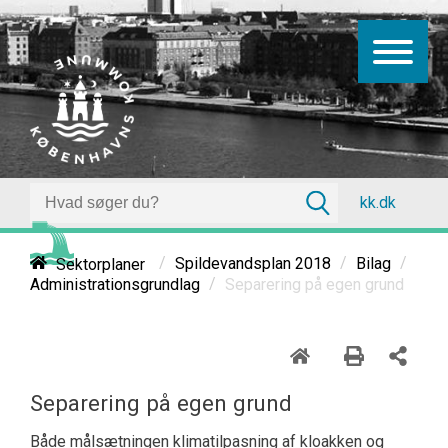
kk.dk
/
/
/
Sektorplaner
Spildevandsplan 2018
Bilag
/
Separering på egen grund
Administrationsgrundlag
Separering på egen grund
Både målsætningen klimatilpasning af kloakken og