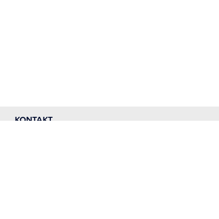
KONTAKT
Teknik- og Miljøforvaltningen
Kundecenter
Njalsgade 13
2300 København S.
Tel.: 33 66 33 66
GENVEJE