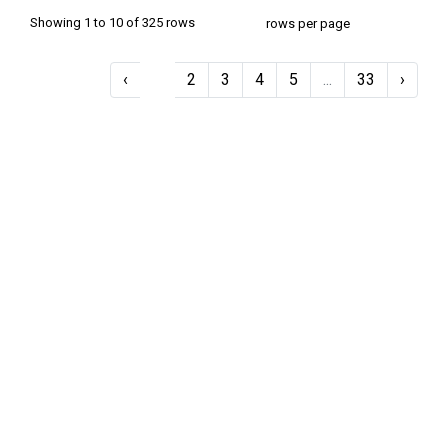
10
Showing 1 to 10 of 325 rows
rows per page
‹
1
2
3
4
5
...
33
›