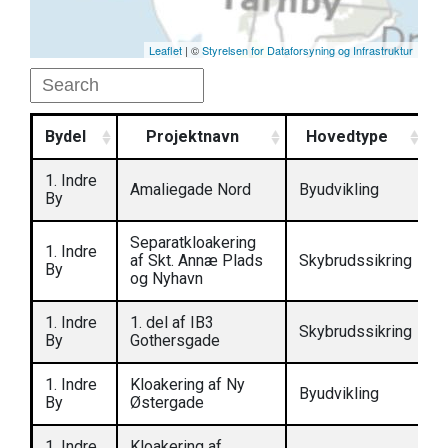
Leaflet
| ©
Styrelsen for Dataforsyning og Infrastruktur
Bydel
Projektnavn
Hovedtype
P
1. Indre
Amaliegade Nord
Byudvikling
2
By
Separatkloakering
1. Indre
af Skt. Annæ Plads
Skybrudssikring
By
og Nyhavn
1. Indre
1. del af IB3
Skybrudssikring
2
By
Gothersgade
1. Indre
Kloakering af Ny
Byudvikling
By
Østergade
1. Indre
Kloakering af