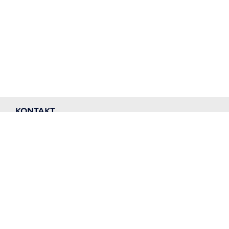
KONTAKT
Teknik- og Miljøforvaltningen
Kundecenter
Njalsgade 13
2300 København S.
Tel.: 33 66 33 66
GENVEJE