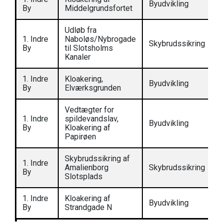
Byudvikling
2
By
Middelgrundsfortet
Udløb fra
1. Indre
Naboløs/Nybrogade
Skybrudssikring
By
til Slotsholms
Kanaler
1. Indre
Kloakering,
Byudvikling
By
Elværksgrunden
Vedtægter for
1. Indre
spildevandslav,
Byudvikling
2
By
Kloakering af
Papirøen
Skybrudssikring af
1. Indre
Amalienborg
Skybrudssikring
By
Slotsplads
1. Indre
Kloakering af
Byudvikling
By
Strandgade N