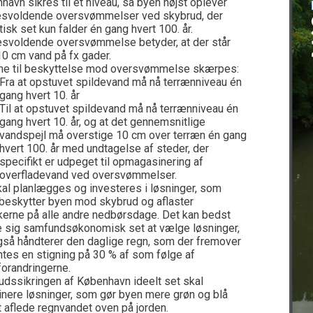
havn sikres til et niveau, så byen højst oplever
svoldende oversvømmelser ved skybrud, der
tisk set kun falder én gang hvert 100. år.
svoldende oversvømmelse betyder, at der står
10 cm vand på fx gader.
ne til beskyttelse mod oversvømmelse skærpes:
Fra at opstuvet spildevand må nå terrænniveau én
gang hvert 10. år
Til at opstuvet spildevand må nå terrænniveau én
gang hvert 10. år, og at det gennemsnitlige
vandspejl må overstige 10 cm over terræn én gang
hvert 100. år med undtagelse af steder, der
specifikt er udpeget til opmagasinering af
overfladevand ved oversvømmelser.
kal planlægges og investeres i løsninger, som
beskytter byen mod skybrud og aflaster
kerne på alle andre nedbørsdage. Det kan bedst
e sig samfundsøkonomisk set at vælge løsninger,
gså håndterer den daglige regn, som der fremover
ntes en stigning på 30 % af som følge af
forandringerne.
udssikringen af København ideelt set skal
nere løsninger, som gør byen mere grøn og blå
t aflede regnvandet oven på jorden.