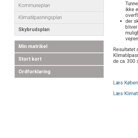
Tunne
Kommuneplan
ikke 
overf
Klimatilpasningsplan
der sk
blive
Skybrudsplan
mulig
vejren
Min matrikel
Resultatet 
Klimatilpas
Stort kort
de ca. 300 
Ordforklaring
Læs Køben
Læs Klimat