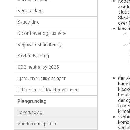
Køben
skade
Renseanlæg
statis
Skade
Byudvikling
over 
krave
Kolonihaver og husbåde
Regnvandshåndtering
Skybrudssikring
CO2-neutral by 2025
der s
Ejerskab til stikledninger
både 
kloak
Udtræden af kloakforsyningen
betal
der o
Plangrundlag
forve
klima
Lovgrundlag
skybr
kombi
Vandområdeplaner
ved a