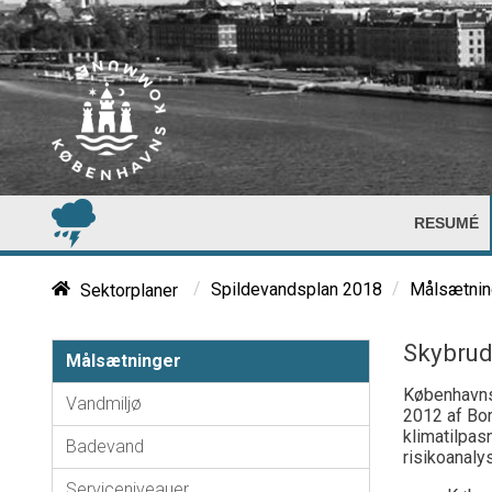
RESUMÉ
/
/
Sektorplaner
Spildevandsplan 2018
Målsætnin
Skybrud
Målsætninger
Københavns
Vandmiljø
2012 af Bo
klimatilpa
Badevand
risikoanaly
Serviceniveauer