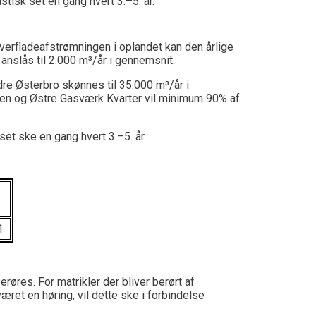
istisk set en gang hvert 3.–5. år.
erfladeafstrømningen i oplandet kan den årlige
anslås til 2.000 m³/år
i
gennemsnit
.
d
re Østerbro skønnes til
35
.000 m³/år i
gen
og Østre Gasværk Kvarter
vil
minimum 90%
af
 set
ske
en gang hvert 3.–5. år.
1
berøres.
For m
atrikler
der bliver berørt af
været en høring, vil dette ske
i forbindelse