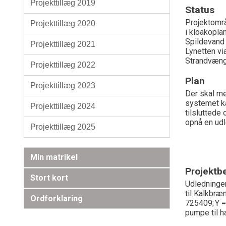
Projekttillæg 2019
Status
Projektomr
Projekttillæg 2020
i
kloakopla
Spildevand
Projekttillæg 2021
Lynetten vi
Strandvæn
Projekttillæg 2022
Plan
Projekttillæg 2023
Der skal me
systemet k
Projekttillæg 2024
tilsluttede
opnå
en
udl
Projekttillæg 2025
Min matrikel
Projektbe
Stort kort
Udledninge
til
Kalkbræ
Ordforklaring
725
409
; Y 
pumpe til h