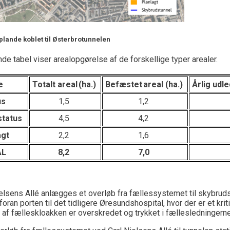
plande
koblet til Østerbrotunnelen
de t
abel viser arealopgørelse af de forskellige typer arealer.
e
Totalt areal (ha.)
Befæstet areal (ha.)
Årlig udl
us
1,5
1,2
status
4,5
4,2
agt
2,2
1,6
AL
8,2
7,0
ielsens Allé anlægges e
t
overløb
fra fællessystemet til skybrud
foran porten til det tidligere Øresundshospital, hvor der er et krit
 af fælleskloakken er overskredet og trykket i fællesledningerne