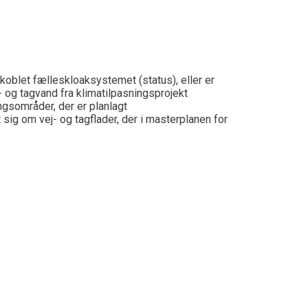
akoblet
fælles
kloaksystemet
(status), eller er
- og tagvand fra
klimatilpasningsprojekt
ngsområder, der er planlagt
 sig om vej- og tagflader, der i masterplanen for