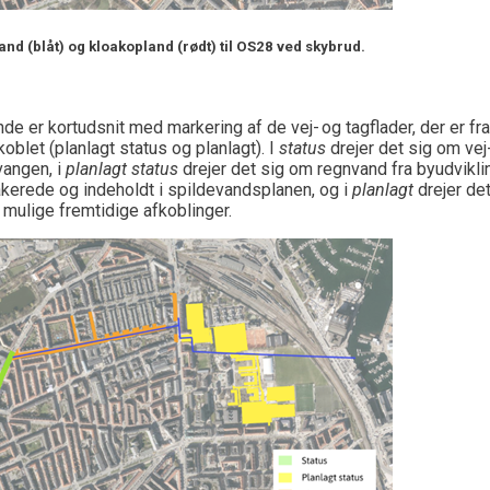
land
(blåt)
og kloakopland
(rødt)
til OS
28 ved skybrud.
n
de er kortudsnit med markering af
de vej- og tagflader
,
der er fr
akoblet
(planlagt status og planlagt)
.
I
status
drejer det sig om vej
angen, i
planlagt status
drejer det sig om regnvand fra byudvikli
akerede
og indeholdt i spildevandsplanen,
og i
planlagt
drejer det
 mulige fremtidige afkoblinger.