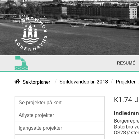
RESUMÉ
/
/
Sektorplaner
Spildevandsplan 2018
Projekter
K1.74 U
Se projekter på kort
Indledni
Aflyste projekter
Borgerrepr
Østerbro v
Igangsatte projekter
OS
28
Øster