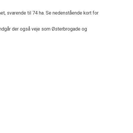
net
, svarende til
74
ha. Se nedenstående kort for
g indgår der også veje som Østerbrogade og