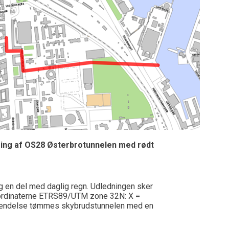
ing af
OS28 Østerbrotunnelen
med
rødt
g en del med daglig regn
.
Udledningen sker
ordinaterne
ETRS89/UTM zone 32N:
X =
hændelse tømmes skybrudstunnelen med en