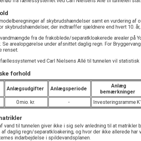
erløb fra fællessystemet ved Carl Nielsens Allé
til tunnelen
stat
old
modelberegninger af skybrudshændelser samt en vurdering af ov
or skybrudshændelser, der indtræffer sjældnere end hvert 10. år, 
 vandmængde fra de frakoblede
/separatkloakerede
arealer på
Y
t
. Se arealopgørelse under
afsnittet
daglig regn
.
For Bryggervan
 renset
.
a fællessystemet ved Carl Nielsens Allé
til tunnelen
vil
statistisk
ke forhold
Anlæg
Anlægsudgifter
Anlægsperiode
bemærkninger
0
mio. kr.
-
Investeringsramme
K
atrikler
af vand til tunnelen giver ikke i sig selv anledning til at matrikler 
 af daglig regn
/separatkloakering
,
og hvor der ikke allerede har 
ternes
indarbejdelse
i spildevandsplanen
.