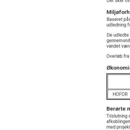
Der sker ov
Miljøforh
Baseret på 
udledning f
De udledte
gennemsni
vandet
være
O
verløb fr
Økonomis
HOFOR
Berørte m
Tilslutning 
afkoblingen
med
projek