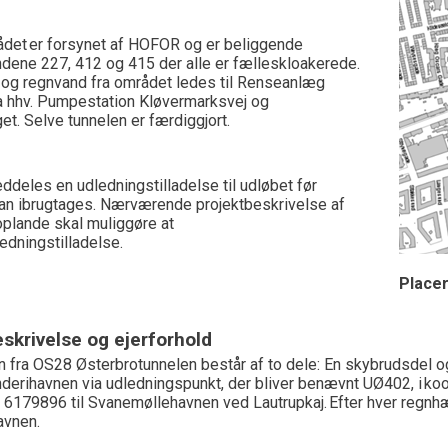
ådet er forsynet af HOFOR og er beliggende
nd
ene
227
,
412
og
415
der alle er
fælleskloakere
de
.
 og regnvand fra området ledes til Renseanlæg
a
hhv.
Pumpestation Kløvermarksvej
og
get
.
Selve tunnelen er
færdiggjort
.
ddeles en udledningstilladelse til udløbet før
an ibrugtages. Nærværende projektbeskrivelse
af
 oplande
skal muliggøre at
edningstilladelse.
Placer
skrivelse og ejerforhold
n fra OS
28
Østerbrotunnelen
består af to dele: En skybrudsdel o
nderihavnen
via udledningspunkt, der bliver benævnt UØ402, i ko
= 6179
896
til Svanemøllehavnen
ved Lautrupkaj
.
Efter hver regn
avnen.