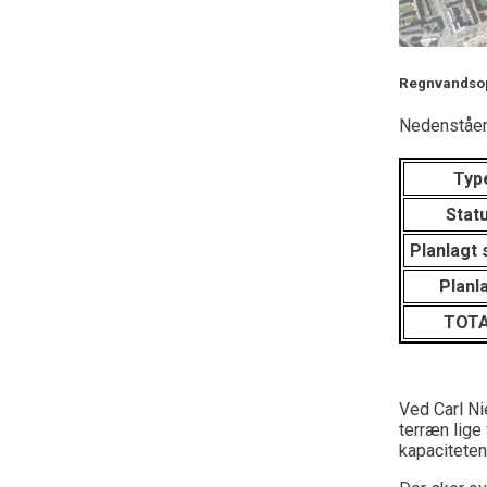
Regnvandso
Nedenståen
Typ
Stat
Planlagt 
Planl
TOT
Ved Carl N
terræn lige 
kapaciteten