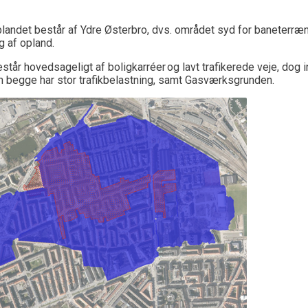
landet består af
Ydr
e Østerbro, dvs
.
området syd
for baneterræ
 af opland.
står hovedsageligt af boligkarréer og lavt trafikerede veje, do
 begge har stor trafikbelastning, samt Gasværksgrunden.