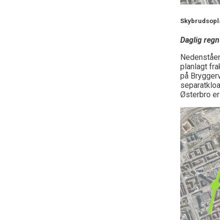
S
kybrudsop
Daglig reg
Nedenståen
planlagt fr
på
Bryggerv
separatklo
Østerbro er