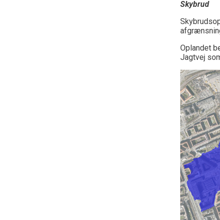
Skybrud
Skybrudsop
afgrænsning
Oplandet be
Jagtvej som