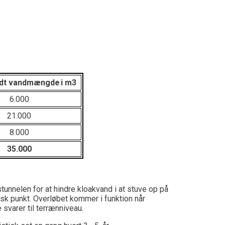
edt vandmængde i m3
6.000
21.000
8.000
35.000
stunnelen
for at hindre
kloakvand i at stuve op på
isk punkt
.
Overløbet kommer i funktion
når
 svarer til terrænniveau.