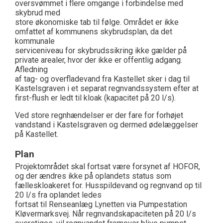
oversvømmet i flere omgange i forbindelse med
skybrud med
store økonomiske tab til følge. Området er ikke
omfattet af kommunens skybrudsplan, da det
kommunale
serviceniveau for skybrudssikring ikke gælder på
private arealer, hvor der ikke er offentlig adgang.
Afledning
af tag- og overfladevand fra Kastellet sker i dag til
Kastelsgraven i et separat regnvandssystem efter at
first-flush er ledt til kloak (kapacitet på 20 l/s).
Ved store regnhændelser er der fare for forhøjet
vandstand i Kastelsgraven og dermed ødelæggelser
på Kastellet.
Plan
Projektområdet skal fortsat være forsynet af HOFOR,
og der ændres ikke på oplandets status som
fælleskloakeret for. Husspildevand og regnvand op til
20 l/s fra oplandet ledes
fortsat til Renseanlæg Lynetten via Pumpestation
Kløvermarksvej. Når regnvandskapaciteten på 20 l/s