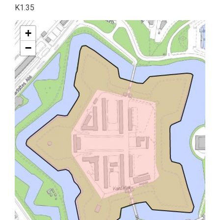
K1.35
+
−