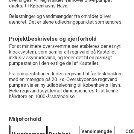
overstiges, vil regnvandet fremover blive pumpet
direkte til Københavns Havn.
Belastninger og vandmængder fra området bliver
uændret. Det er alene udledningspunktet som ændres.
Projektbeskrivelse og ejerforhold
For at minimere oversvømmelser etableres der et nyt
kloaksystem, som samler alt regnvand på Kastellet
inklusiv skybrudsvand, og leder det til en planlagt
pumpestation i den østlige del af Kastellet.
Fra pumpestationen ledes regnvand til fælleskloakken
med en mængde på 20 l/s. Overskydende regnvand
pumpes via en ny udløbsledning til Københavns Havn.
Hele regnvandssystemet dimensioneres til at kunne
håndtere en 1000-årshændelse.
Miljøforhold
Vandmængde
CO