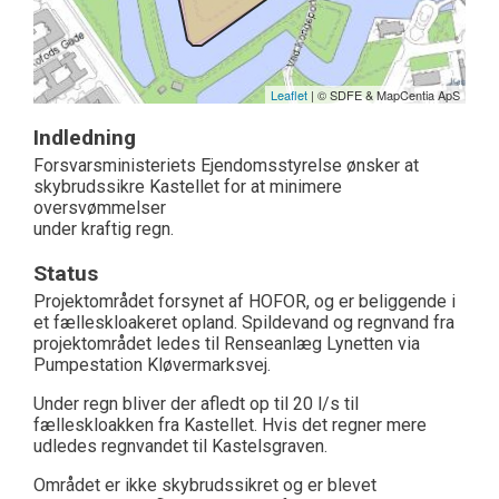
Leaflet
| © SDFE & MapCentia ApS
Indledning
Forsvarsministeriets Ejendomsstyrelse ønsker at
skybrudssikre Kastellet for at minimere
oversvømmelser
under kraftig regn.
Status
Projektområdet forsynet af HOFOR, og er beliggende i
et fælleskloakeret opland. Spildevand og regnvand fra
projektområdet ledes til Renseanlæg Lynetten via
Pumpestation Kløvermarksvej.
Under regn bliver der afledt op til 20 l/s til
fælleskloakken fra Kastellet. Hvis det regner mere
udledes regnvandet til Kastelsgraven.
Området er ikke skybrudssikret og er blevet