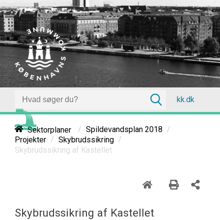
kk.dk
/
/
Sektorplaner
Spildevandsplan 2018
/
/
Projekter
Skybrudssikring
Skybrudssikring af Kastellet
Skybrudssikring af Kastellet