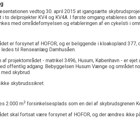
ng
sentationen vedtog 30. april 2015 at igangsætte skybrudsproje
 i to delprojekter KV4 og KV4A. I første omgang etableres den s
es med områdefornyelsen og etableringen af en cykelsti i omr
det er forsynet af HOFOR, og er beliggende i kloakopland 377, 
t ledes til Renseanlæg Damhusåen.
af projektområdet - matrikel 3496, Husum, København - er ejet 
med offentlig adgang. Bebyggelsen Husum Vænge og området nor
e med skybrud.
ikke skybrudssikret.
3
res 2.000 m
forsinkelsesplads som en del af skybrudsgrenen Ko
det skal fortsat være forsynet af HOFOR, og der ændres ikke p