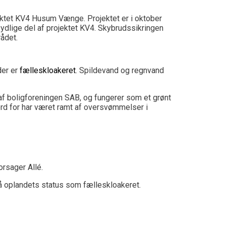
ktet KV4 Husum Vænge. Projektet er i oktober
ydlige del af projektet KV4. Skybrudssikringen
ådet.
der er
fælleskloakeret
. Spildevand og regnvand
af boligforeningen SAB, og fungerer som et grønt
d for har været ramt af oversvømmelser i
rsager Allé.
å oplandets status som fælleskloakeret.