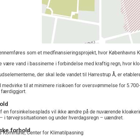
ennemføres som et medfinansieringsprojekt, hvor Københavns Ko
ne være vand i bassinerne i forbindelse med kraftig regn, hvor kl
rudselementerne, der skal lede vandet til Harrestrup Å, er etable
il medvirke til at minimere risikoen for oversvømmelse for 5.70
 færdiggjort.
old
af en forsinkelsesplads vil ikke ændre på de nuværende kloaker
– i tørvejrssituationen og under hverdagsregn – uændret.
ke forhold
 Kommune, Center for Klimatilpasning