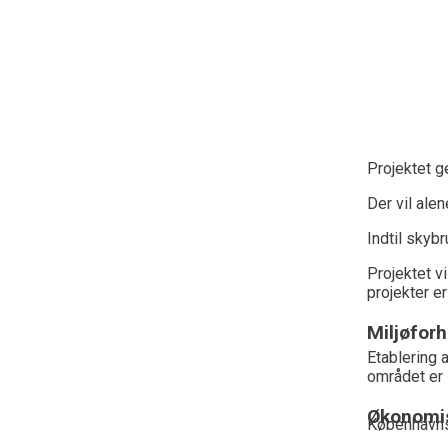
Projektet g
Der vil ale
Indtil skyb
Projektet v
projekter er
Miljøforh
Etablering 
området er 
Økonomis
Københavns