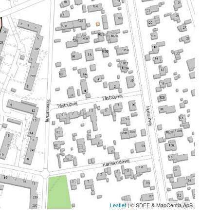
Leaflet
| © SDFE & MapCentia ApS