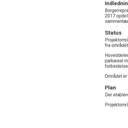
Indledni
Borgerrepræ
2017 opdelt
sammentænk
Status
Projektområ
fra område
Hoveddelen 
parkareal 
forbindels
Området er 
Plan
Der etable
Projektområ