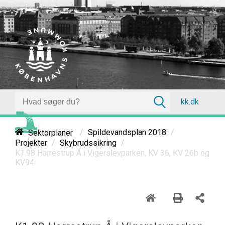
kk.dk
/
/
Sektorplaner
Spildevandsplan 2018
/
/
Projekter
Skybrudssikring
K1.98 Harrestrup Å i Vigerslevparken, KV 36, KV 26b og
KV94