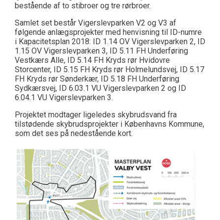
bestående af to stibroer og tre rørbroer.
Samlet set består Vigerslevparken V2 og V3 af
følgende anlægsprojekter med henvisning til ID-numre
i Kapacitetsplan 2018: ID 1.14 OV Vigerslevparken 2, ID
1.15 OV Vigerslevparken 3, ID 5.11 FH Underføring
Vestkærs Alle, ID 5.14 FH Kryds rør Hvidovre
Storcenter, ID 5.15 FH Kryds rør Holmelundsvej, ID 5.17
FH Kryds rør Sønderkær, ID 5.18 FH Underføring
Sydkærsvej, ID 6.03.1 VU Vigerslevparken 2 og ID
6.04.1 VU Vigerslevparken 3.
Projektet modtager ligeledes skybrudsvand fra
tilstødende skybrudsprojekter i Københavns Kommune,
som det ses på nedestående kort.