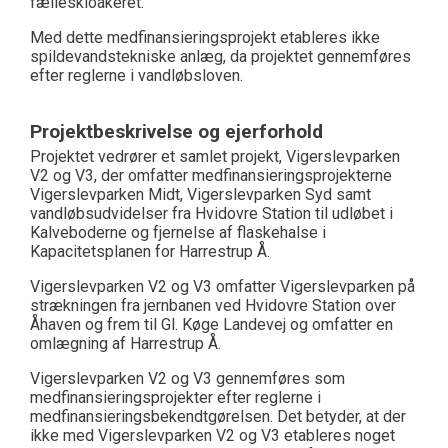
fælleskloakeret.
Med dette medfinansieringsprojekt etableres
ikke
spildevandsteknisk
e
anlæg
, da projektet gennemføres
efter reglerne i vandløbsloven.
Projektbeskrivelse og ejerforhold
Projektet vedrører et samlet projekt, Vigerslevparken
V2 og V3, der omfatter medfinansieringsprojekterne
Vigerslevparken Midt, Vigerslevparken Syd samt
vandløbsudvidelser fra Hvidovre Station til udløbet i
Kalveboderne og fjernelse af flaskehalse i
Kapacitetsplanen for Harrestrup Å.
Vigerslevparken V2 og V3 omfatter Vigerslevparken på
strækningen fra jernbanen ved Hvidovre Station over
Åhaven og frem til Gl. Køge Landevej og omfatter en
omlægning af Harrestrup Å.
Vigerslevparken V2 og V3 gennemføres som
medfinansieringsprojekter efter reglerne i
medfinansieringsbekendtgørelsen. Det betyder, at der
ikke med Vigerslevparken V2 og V3 etableres noget