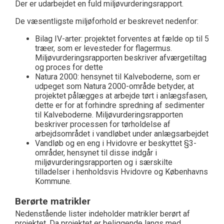
Der er udarbejdet en fuld miljøvurderingsrapport.
De væsentligste miljøforhold er beskrevet nedenfor:
Bilag IV-arter: projektet forventes at fælde op til 5
træer, som er levesteder for flagermus.
Miljøvurderingsrapporten beskriver afværgetiltag
og proces for dette
Natura 2000: hensynet til Kalveboderne, som er
udpeget som Natura 2000-område betyder, at
projektet pålægges at arbejde tørt i anlægsfasen,
dette er for at forhindre spredning af sedimenter
til Kalveboderne. Miljøvurderingsrapporten
beskriver processen for tørholdelse af
arbejdsområdet i vandløbet under anlægsarbejdet
Vandløb og en eng i Hvidovre er beskyttet §3-
områder, hensynet til disse indgår i
miljøvurderingsrapporten og i særskilte
tilladelser i henholdsvis Hvidovre og Københavns
Kommune.
Berørte matrikler
Nedenstående lister indeholder matrikler berørt af
projektet. Da projektet er beliggende langs med