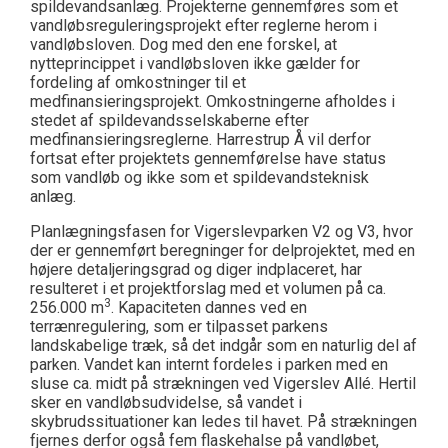
spildevandsanlæg. Projekterne gennemføres som et
vandløbsreguleringsprojekt efter reglerne herom i
vandløbsloven. Dog med den ene forskel, at
nytteprincippet i vandløbsloven ikke gælder for
fordeling af omkostninger til et
medfinansieringsprojekt. Omkostningerne afholdes i
stedet af spildevandsselskaberne efter
medfinansieringsreglerne. Harrestrup Å vil derfor
fortsat efter projektets gennemførelse have status
som vandløb og ikke som et spildevandsteknisk
anlæg.
Planlægningsfasen for Vigerslevparken V2 og V3, hvor
der er gennemført beregninger for delprojektet, med en
højere detaljeringsgrad og diger indplaceret, har
resulteret i et projektforslag med et volumen på ca.
3
256.000 m
. Kapaciteten dannes ved en
terrænregulering, som er tilpasset parkens
landskabelige træk, så det indgår som en naturlig del af
parken. Vandet kan internt fordeles i parken med en
sluse ca. midt på strækningen ved Vigerslev Allé. Hertil
sker en vandløbsudvidelse, så vandet i
skybrudssituationer kan ledes til havet. På strækningen
fjernes derfor også fem flaskehalse på vandløbet,