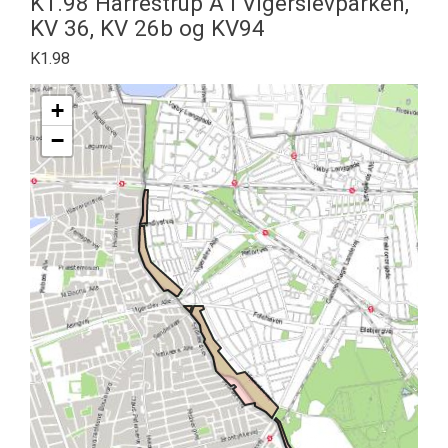
K1.98 Harrestrup Å i Vigerslevparken,
KV 36, KV 26b og KV94
K1.98
+
−