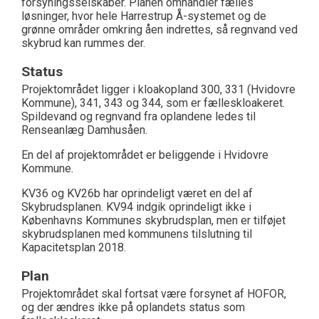
forsyningsselskaber. Planen omhandler fælles
løsninger, hvor hele Harrestrup Å-systemet og de
grønne områder omkring åen indrettes, så regnvand ved
skybrud kan rummes der.
Status
Projektområdet ligger i kloakopland 300, 331 (Hvidovre
Kommune), 341, 343 og 344, som er fælleskloakeret.
Spildevand og regnvand fra oplandene ledes til
Renseanlæg Damhusåen.
En del af projektområdet er beliggende i Hvidovre
Kommune.
KV36 og KV26b har oprindeligt været en del af
Skybrudsplanen. KV94 indgik oprindeligt ikke i
Københavns Kommunes skybrudsplan, men er tilføjet
skybrudsplanen med kommunens tilslutning til
Kapacitetsplan 2018.
Plan
Projektområdet skal fortsat være forsynet af HOFOR,
og der ændres ikke på oplandets status som