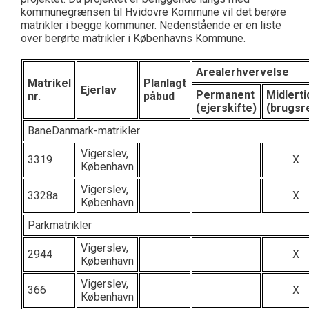
kommunegrænsen til Hvidovre Kommune vil det berøre
matrikler i begge kommuner. Nedenstående er en liste
over berørte matrikler i Københavns Kommune.
Arealerhvervelse
Matrikel
Planlagt
Ejerlav
Permanent
Midlerti
nr.
påbud
(ejerskifte)
(brugsr
BaneDanmark-matrikler
Vigerslev,
3319
X
København
Vigerslev,
3328a
X
København
Parkmatrikler
Vigerslev,
2944
X
København
Vigerslev,
366
X
København