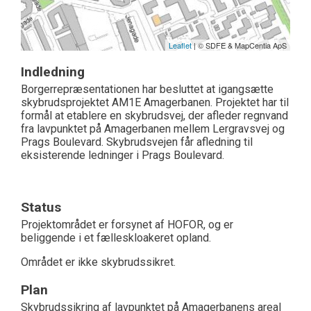
Leaflet
| © SDFE & MapCentia ApS
Indledning
Borgerrepræsentationen har besluttet at igangsætte
skybrudsprojektet AM1E Amagerbanen. Projektet har til
formål at etablere en skybrudsvej, der afleder regnvand
fra lavpunktet på Amagerbanen mellem Lergravsvej og
Prags Boulevard. Skybrudsvejen får afledning til
eksisterende ledninger i Prags Boulevard.
Status
Projektområdet er forsynet af HOFOR, og er
beliggende i et fælleskloakeret opland.
Området er ikke skybrudssikret.
Plan
Skybrudssikring af lavpunktet på Amagerbanens areal