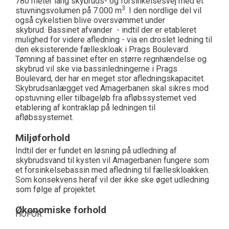
780 meter lang skybruds- og forsinkelsesvej med et
3
stuvningsvolumen på 7.000 m
. I den nordlige del vil
også cykelstien blive oversvømmet under
skybrud. Bassinet afvander - indtil der er etableret
mulighed for videre afledning - via en droslet ledning til
den eksisterende fælleskloak i Prags Boulevard.
Tømning af bassinet efter en større regnhændelse og
skybrud vil ske via bassinledningerne i Prags
Boulevard, der har en meget stor afledningskapacitet.
Skybrudsanlægget ved Amagerbanen skal sikres mod
opstuvning eller tilbageløb fra afløbssystemet ved
etablering af kontraklap på ledningen til
afløbssystemet.
Miljøforhold
Indtil der er fundet en løsning på udledning af
skybrudsvand til kysten vil Amagerbanen fungere som
et forsinkelsebassin med afledning til fælleskloakken.
Som konsekvens heraf vil der ikke ske øget udledning
som følge af projektet.
Økonomiske forhold
HOFOR