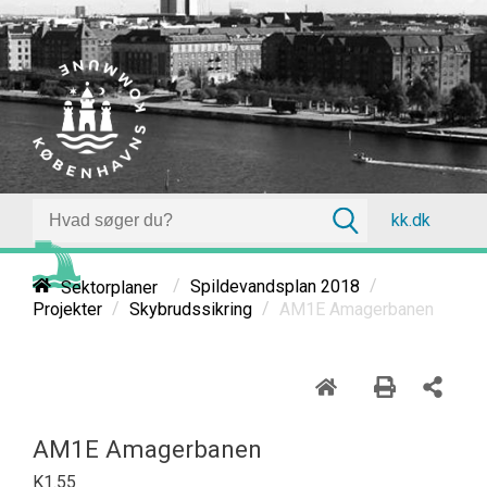
kk.dk
/
/
Sektorplaner
Spildevandsplan 2018
/
/
AM1E Amagerbanen
Projekter
Skybrudssikring
AM1E Amagerbanen
K1.55