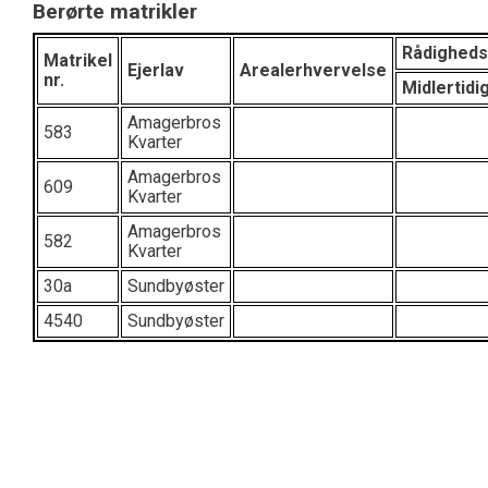
Berørte matrikler
Rådigheds
Matrikel
Ejerlav
Arealerhvervelse
nr.
Midlertidi
Amagerbros
583
Kvarter
Amagerbros
609
Kvarter
Amagerbros
582
Kvarter
30a
Sundbyøster
4540
Sundbyøster