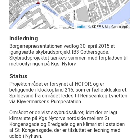
Leaflet
| © SDFE & MapCentia ApS
Indledning
Borgerrepræsentationen vedtog 30. april 2015 at
igangsætte skybrudsprojekt IB3 Gothersgade.
Skybrudsprojektet tænkes sammen med forpladsen til
metrocityringen på Kgs. Nytorv.
Status
Projektområdet er forsynet af HOFOR, og er
beliggende i kloakopland 216, som er fælleskloakeret.
Spildevand fra området ledes til Renseanlæg Lynetten
via Kløvermarkens Pumpestation.
Området er delvist skybrudssikret, idet der er lagt
klimariste på Kgs Nytorvs nordside mellem St.
Kongensgade og Bredgade og en klimarist i østsiden
af St. Kongensgade, der er tilsluttet en ledning med
udløb i Nyhavn.