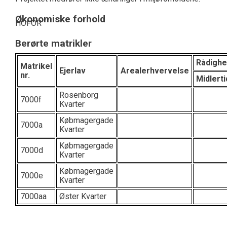
Økonomiske forhold
HOFOR
Berørte matrikler
Rådighe
Matrikel
Ejerlav
Arealerhvervelse
nr.
Midlerti
Rosenborg
7000f
Kvarter
Købmagergade
7000a
Kvarter
Købmagergade
7000d
Kvarter
Købmagergade
7000e
Kvarter
7000aa
Øster Kvarter