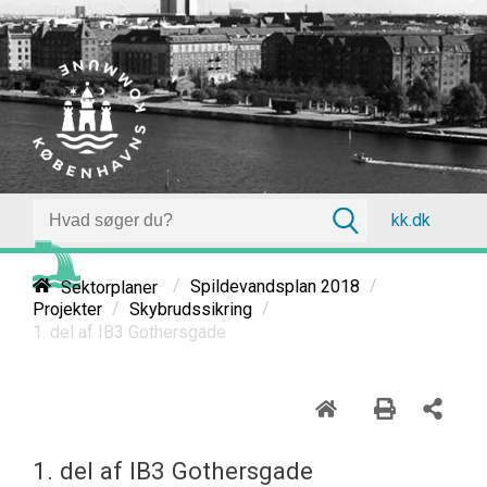
kk.dk
/
/
Sektorplaner
Spildevandsplan 2018
/
/
Projekter
Skybrudssikring
1. del af IB3 Gothersgade
1. del af IB3 Gothersgade