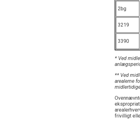
2bg
3219
3390
* Ved midler
anlægsperio
** Ved midl
arealerne f
midlertidig
Ovennævnte 
ekspropriat
arealerhver
frivilligt e