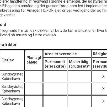
erer håndtering af regnvand i grønne elementer, der udstyres 
e Elbagades område og det gennemføres som led i implementer
kretisering for Amager. HOFOR ejer, driver, vedligeholder og fin
gnvandet.
old
f regnvand fra fælleskloakken vil betyde færre situationer, hvor
kvand på terræn og færre overløb.
atrikler
Arealerhvervelse
Rådigh
Planlagt
Ejerlav
Permanent
Midlertidig
Perman
påbud
(ejerskifte)
(brugsret)*
(servitu
Sundbyøster,
X
København
Sundbyøster,
X
København
Sundbyøster,
X
København