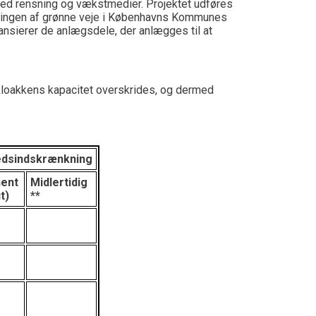
med rensning og vækstmedier. Projektet udføres
ingen af grønne veje i Københavns Kommunes
ansierer de anlægsdele, der anlægges til at
 kloakkens kapacitet overskrides, og dermed
edsindskrænkning
ent
Midlertidig
t)
**