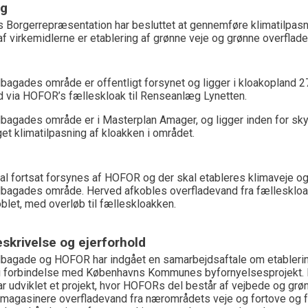
ng
 Borgerrepræsentation har besluttet at gennemføre klimatilpas
t af virkemidlerne er etablering af grønne veje og grønne overflade
bagades område er offentligt forsynet og ligger i kloakopland 
 via HOFOR’s fælleskloak til Renseanlæg Lynetten.
bagades område er i Masterplan Amager, og ligger inden for sk
get klimatilpasning af kloakken i området.
l fortsat forsynes af HOFOR og der skal etableres klimaveje o
bagades område. Herved afkobles overfladevand fra fælleskloak
oblet, med overløb til fælleskloakken.
skrivelse og ejerforhold
bagade og HOFOR har indgået en samarbejdsaftale om etablering
 i forbindelse med Københavns Kommunes byfornyelsesprojek
r udviklet et projekt, hvor HOFORs del består af vejbede og grøn
magasinere overfladevand fra nærområdets veje og fortove og f