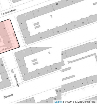
Leaflet
| © SDFE & MapCentia ApS