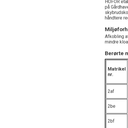
HOFOR etabl
på Gårdhav
skybrudskon
håndtere re
Miljøforh
Afkobling a
mindre kloa
Berørte m
Matrikel
nr.
2af
2be
2bf