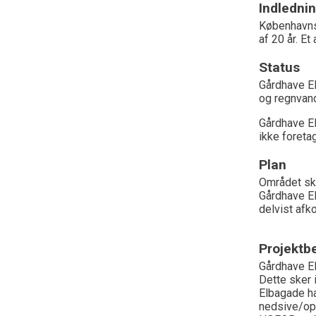
Indledni
Københavns
af 20 år. E
Status
Gårdhave El
og regnvand
Gårdhave El
ikke foreta
Plan
Området ska
Gårdhave El
delvist afk
Projektbe
Gårdhave El
Dette sker
Elbagade ha
nedsive/op