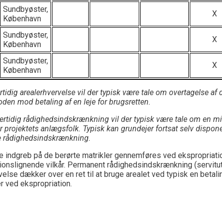
Sundbyøster,
X
København
Sundbyøster,
X
København
Sundbyøster,
X
København
tidig arealerhvervelse vil der typisk være tale om overtagelse af de
den mod betaling af en leje for brugsretten.
ertidig rådighedsindskrænkning vil der typisk være tale om en midle
or projektets anlægsfolk. Typisk kan grundejer fortsat selv dispon
e rådighedsindskrænkning.
indgreb på de berørte matrikler gennemføres ved ekspropriation e
ionslignende vilkår. Permanent rådighedsindskrænkning (servitut)
velse dækker over en ret til at bruge arealet ved typisk en betali
ller ved ekspropriation.