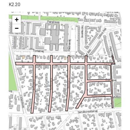
K2.20
+
−