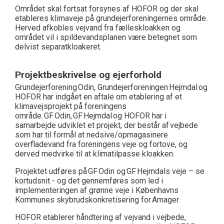
Området skal fortsat forsynes af HOFOR og der skal
etableres klimaveje på grundejerforeningernes område.
Herved afkobles vejvand fra fælleskloakken og
området vil i spildevandsplanen være betegnet som
delvist separatkloakeret.
Projektbeskrivelse og ejerforhold
Grundejerforening Odin, Grundejerforeningen Hejmdal og
HOFOR har indgået en aftale om etablering af et
klimavejsprojekt på foreningens
område. GF Odin, GF Hejmdal og HOFOR har i
samarbejde udviklet et projekt, der består af vejbede
som har til formål at nedsive/opmagasinere
overfladevand fra foreningens veje og fortove, og
derved medvirke til at klimatilpasse kloakken.
Projektet udføres på GF Odin og GF Hejmdals veje – se
kortudsnit - og det gennemføres som led i
implementeringen af grønne veje i Københavns
Kommunes skybrudskonkretisering for Amager.
HOFOR etablerer håndtering af vejvand i vejbede,