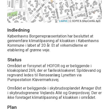
Leaflet
| © SDFE & MapCentia ApS
Indledning
Københavns Borgerrepræsentation har besluttet at
gennemføre klimatilpasning af kloakken i Københavns
Kommune i løbet af 20 år. Et af virkemidlerne er
etablering af grønne veje.
Status
Området er forsynet af HOFOR og er beliggende i
kloakopland 269, der er fælleskloakeret. Spildevand og
regnvand ledes til Renseanlæg Lynetten via
Pumpestation Kløvermarksvej.
Området er beliggende i skybrudsoplandet Amager Øst
i skybrudsgrenene Vejlands Allé og Grønjordsvej. Der er
ikke foretaget klimatilpasning af kloakken i området.
Plan