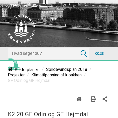
kk.dk
/
/
Sektorplaner
Spildevandsplan 2018
/
/
Projekter
Klimatilpasning af kloakken
GF Odin og GF Hejmdal
K2.20 GF Odin og GF Hejmdal