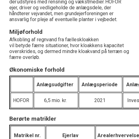
der udstyres med rensning og vækstmedier. HOFOR
ejer, driver og vedligeholde de anlægsdele, der
håndterer vejvandet, men grundejerforeningen er
ansvarlig for pleje af eventuelle planter i vejbedet.
Miljøforhold
Afkobling af regnvand fra fælleskloakken
vil
betyde
færre situationer, hvor kloakkens kapacitet
overskrides, og dermed mindre kloakvand på terræn og
færre overløb.
Økonomiske forhold
Anlægsudgifter
Anlægsperiode
Anlæ
HOFOR
6,5
mio. kr.
2021
Inve
Berørte matrikler
Matrikel nr.
Ejerlav
Arealerhvervels