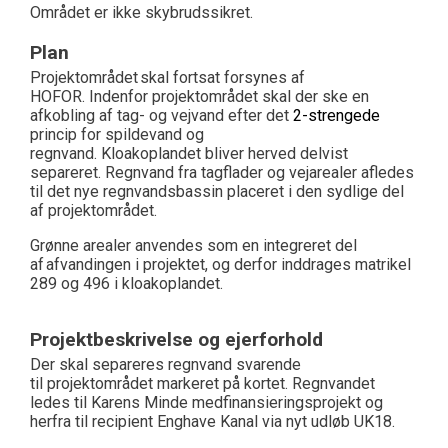
Området er ikke skybrudssikret
.
Plan
Projektområdet skal fortsat forsynes af
HOFOR.
Indenfor p
rojektområdet skal
der ske en
afkobling af tag- og vejvand
efter det
2-strengede
princip for spildevand og
regnvand.
Kloakoplandet
bliver herved delvist
separeret.
R
egnvand fra tagflader og vejarealer afledes
til det nye regnvandsbassin placeret i den sydlige del
af projektområdet.
G
rønne arealer
anvendes som en integreret del
af afvandingen i projektet
, og derfor inddrages
matrikel
289 og 496
i kloakopland
et
.
Projektbeskrivelse og ejerforhold
Der skal separeres regnvand svarende
til
projekt
området markeret på kortet. Regnvandet
ledes til Karens Minde medfinansieringsprojekt og
herfra til recip
ient Enghave Kanal via nyt udløb UK18.