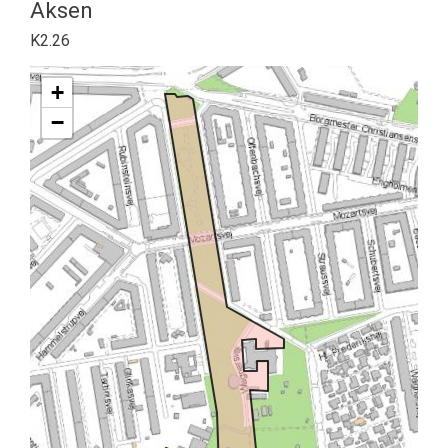
Aksen
K2.26
+
−