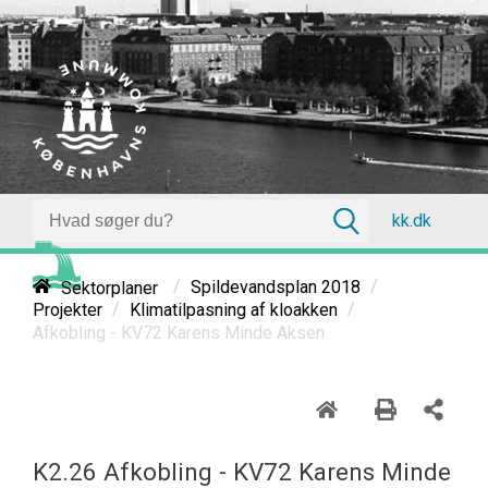
kk.dk
/
/
Sektorplaner
Spildevandsplan 2018
/
/
Projekter
Klimatilpasning af kloakken
Afkobling - KV72 Karens Minde Aksen
K2.26 Afkobling - KV72 Karens Minde