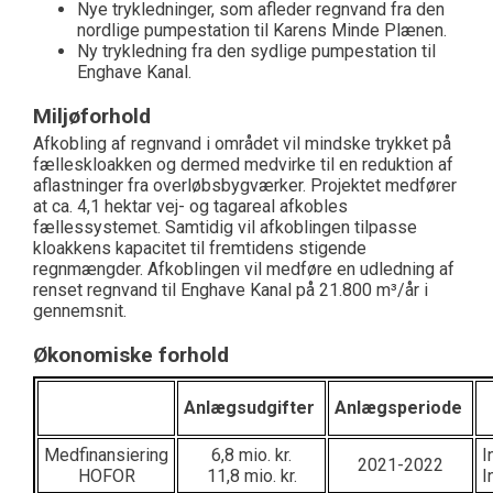
Nye trykledninger, som afleder regnvand fra den
nordlige pumpestation til Karens Minde Plænen.
Ny trykledning fra den sydlige pumpestation til
Enghave Kanal.
Miljøforhold
Afkobling af regnvand i området vil mindske trykket på
fælleskloakken og dermed medvirke til en reduktion af
aflastninger fra overløbsbygværker. Projektet medfører
at ca. 4,1 hektar vej- og tagareal afkobles
fællessystemet
.
Samtidig vil afkoblingen tilpasse
kloakkens kapacitet til fremtidens stigende
regnmængder. Afkoblingen vil medføre en udledning af
renset regnvand til Enghave Kanal på 21.800 m³/år i
gennemsnit.
Økonomiske forhold
Anlægsudgifter
Anlægsperiode
Medfinansiering
6,8 mio. kr.
I
2021-2022
HOFOR
11,8 mio. kr.
I