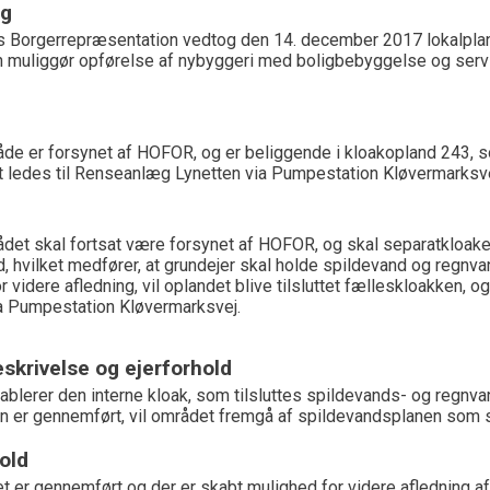
ng
 Borgerrepræsentation vedtog den 14. december 2017 lokalplan
 muliggør opførelse af nybyggeri med boligbebyggelse og serv
de er forsynet af HOFOR, og er beliggende i kloakopland 243, 
t ledes til Renseanlæg Lynetten via Pumpestation Kløvermarksve
det skal fortsat være forsynet af HOFOR, og skal separatkloake
, hvilket medfører, at grundejer skal holde spildevand og regnva
r videre afledning, vil oplandet blive tilsluttet fælleskloakken,
a Pumpestation Kløvermarksvej.
skrivelse og ejerforhold
ablerer den interne kloak, som tilsluttes spildevands- og regnv
n er gennemført, vil området fremgå af spildevandsplanen som 
old
et er gennemført og der er skabt mulighed for videre afledning af