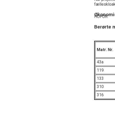
fælleskloak
Økonomis
HOFOR
Berørte m
Matr. Nr.
43a
119
133
310
316