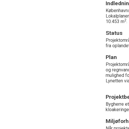
Indledni
Københavns
Lokalplanen
2
10.453 m
.
Status
Projektområ
fra oplande
Plan
Projektområ
og regnvand
mulighed fo
Lynetten vi
Projektbe
Bygherre et
kloakeringe
Miljøforh
Når projekt