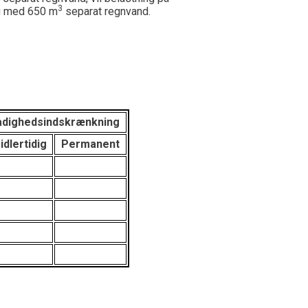
3
ng med 650 m
separat regnvand.
ådighedsindskrænkning
idlertidig
Permanent