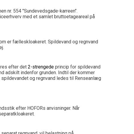
en nr. 554 "Sundevedsgade-karreen".
iceerhverv med et samlet bruttoetageareal på
som er fælleskloakeret. Spildevand og regnvand
j.
res efter det
2-strengede
princip for spildevand
nd adskilt indenfor grunden. Indtil der kommer
 og spildevandet og regnvand ledes til Renseanlæg
andsstik efter HOFORs anvisninger. Når
separatkloakeret.
 separat regnvand, vil belastning på