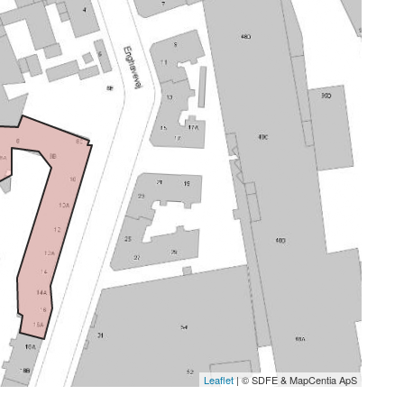
Leaflet
| © SDFE & MapCentia ApS