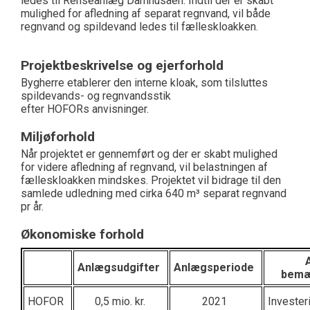
ledes til Renseanlæg Damhusåen. Indtil der er skabt
mulighed for afledning af separat regnvand, vil både
regnvand og spildevand ledes til fælleskloakken.
Projektbeskrivelse og ejerforhold
Bygherre etablerer den interne kloak, som tilsluttes
spildevands- og regnvandsstik
efter
HOFORs
anvisninger.
Miljøforhold
Når projektet er gennemført og der er skabt mulighed
for videre afledning af regnvand, vil belastningen af
fælleskloakken mindskes. Projektet vil bidrage til den
samlede udledning med cirka
6
40
m
³
sep
arat
regnvand
pr år.
Økonomiske forhold
Anlægsudgifter
Anlægsperiode
bemæ
HOFOR
0,5
mio. kr.
2021
Investe