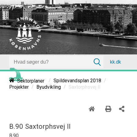
kk.dk
/
/
Sektorplaner
Spildevandsplan 2018
/
/
Saxtorphsvej II
Projekter
Byudvikling
B.90 Saxtorphsvej II
B.90