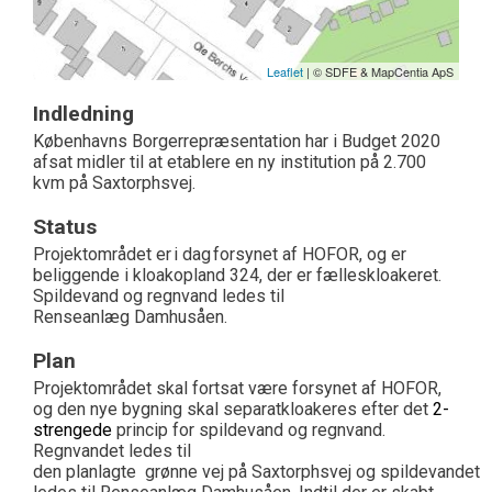
Leaflet
| © SDFE & MapCentia ApS
Indledning
Københavns Borgerrepræsentation har i Budget 2020
afsat midler til at etablere en ny institution på 2.700
kvm på Saxtorphsvej.
Status
Projektområdet er i dag forsynet af HOFOR, og er
beliggende i kloakopland 324, der er fælleskloakeret.
Spildevand og regnvand ledes til
Renseanlæg Damhusåen.
Plan
Projektområdet skal fortsat være forsynet af HOFOR,
og den nye bygning skal separatkloakeres efter det
2-
strengede
princip for spildevand og regnvand.
Regnvandet ledes til
den planlagte grønne vej på Saxtorphsvej og spildevandet