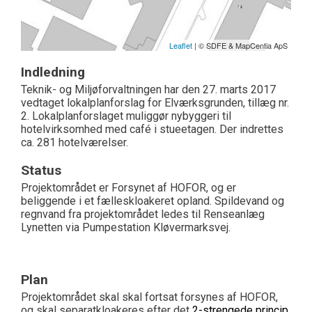
Leaflet
| © SDFE & MapCentia ApS
Indledning
Teknik- og Miljøforvaltningen har den 27. marts 2017
vedtaget lokalplanforslag for Elværksgrunden, tillæg nr.
2. Lokalplanforslaget muliggør nybyggeri til
hotelvirksomhed med café i stueetagen. Der indrettes
ca. 281 hotelværelser.
Status
Projektområdet er Forsynet af HOFOR, og er
beliggende i et fælleskloakeret opland. Spildevand og
regnvand fra projektområdet ledes til Renseanlæg
Lynetten via Pumpestation Kløvermarksvej.
Plan
Projektområdet skal skal fortsat forsynes af HOFOR,
og skal separatkloakeres efter det
2-strengede princip