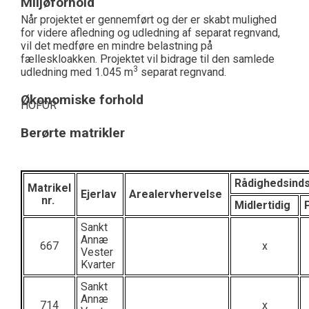
Miljøforhold
Når projektet er gennemført og der er skabt mulighed
for videre afledning og udledning af separat regnvand,
vil det medføre en mindre belastning på
fælleskloakken. Projektet vil bidrage til den samlede
3
udledning med 1.045 m
separat regnvand.
Økonomiske forhold
HOFOR
Berørte matrikler
Rådighedsind
Matrikel
Ejerlav
Arealervhervelse
nr.
Midlertidig
Sankt
Annæ
667
x
Vester
Kvarter
Sankt
Annæ
714
x