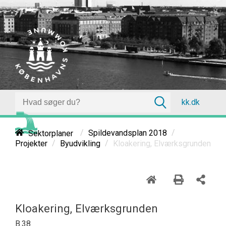
kk.dk
/
/
Sektorplaner
Spildevandsplan 2018
/
/
Kloakering, Elværksgrunden
Projekter
Byudvikling
Kloakering, Elværksgrunden
B.38