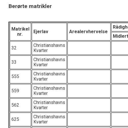
Berørte matrikler
Rådigh
Matrikel
Ejerlav
Arealervhervelse
nr.
Midlert
Christianshavns
32
Kvarter
Christianshavns
33
Kvarter
Christianshavns
555
Kvarter
Christianshavns
559
Kvarter
Christianshavns
562
Kvarter
Christianshavns
625
Kvarter