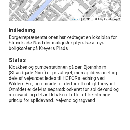
Leaflet
| © SDFE & MapCentia ApS
Indledning
Borgerrepræsentationen har vedtaget en lokalplan for
Strandgade Nord der muliggør opførelse af nye
boligkaréer på Krøyers Plads.
Status
Kloakken og pumpestationen på øen Bjørnsholm
(Strandgade Nord) er privat ejet, men spildevandet og
dele af vejvandet ledes til HOFORs ledning ved
Wilders Bro, og området er derfor offentligt forsynet.
Området er delvist separatkloakeret for spildevand og
regnvand og delvist kloakeret efter et tre-strenget
princip for spildevand, vejvand og tagvand.