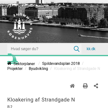
kk.dk
/
/
Sektorplaner
Spildevandsplan 2018
/
/
Kloakering af Strandgade N
Projekter
Byudvikling
Kloakering af Strandgade N
B.2