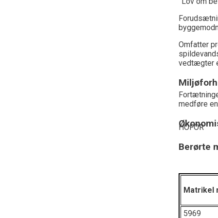
”Lov om be
Forudsætnin
byggemodnin
Omfatter pr
spildevands
vedtægter 
Miljøforh
Fortætninge
medføre en 
Økonomis
HOFOR
Berørte m
Matrikel 
5969