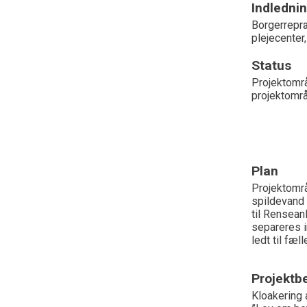
Indledni
Borgerrepræ
plejecenter
Status
Projektområ
projektområ
Plan
Projektområ
spildevand 
til Rensean
separeres i
ledt til fæl
Projektbe
Kloakering 