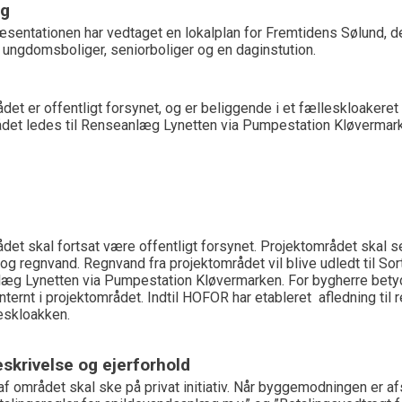
ng
sentationen har vedtaget en lokalplan for Fremtidens Sølund, 
, ungdomsboliger, seniorboliger og en daginstution.
det er offentligt forsynet, og er beliggende i et fælleskloakere
det ledes til Renseanlæg Lynetten via Pumpestation Kløvermark
det skal fortsat være offentligt forsynet. Projektområdet skal 
og regnvand. Regnvand fra projektområdet vil blive udledt til So
læg Lynetten via Pumpestation Kløvermarken. For bygherre betyd
nternt i projektområdet. Indtil HOFOR har etableret afledning til 
leskloakken.
skrivelse og ejerforhold
af området skal ske på privat initiativ. Når byggemodningen er af