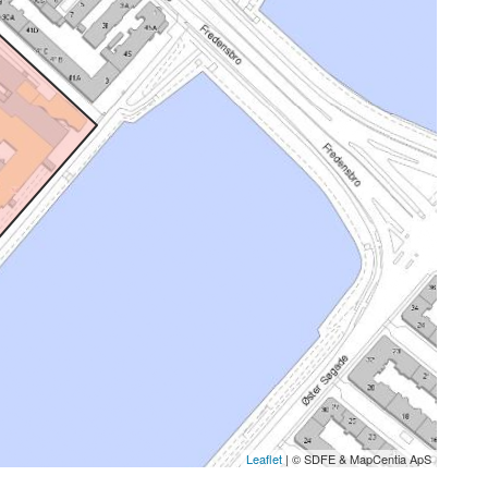
Leaflet
| © SDFE & MapCentia ApS