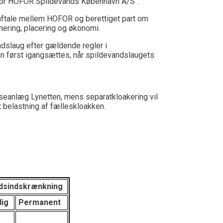
 for HOFOR Spildevands København A/S”.
 aftale mellem HOFOR og berettiget part om
nering, placering og økonomi.
ndslaug efter gældende regler i
n først igangsættes, når spildevandslaugets
seanlæg Lynetten, mens separatkloakering vil
 belastning af fælleskloakken.
dsindskrænkning
dig
Permanent