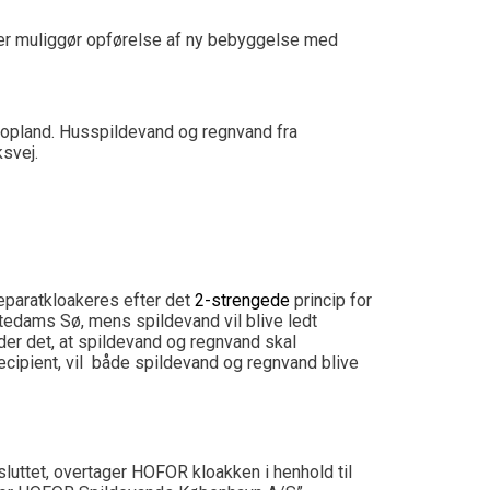
der muliggør opførelse af ny bebyggelse med
t opland. Husspildevand og regnvand fra
svej.
separatkloakeres efter det
2-strengede
princip for
rtedams Sø, mens spildevand vil blive ledt
er det, at spildevand og regnvand skal
recipient, vil både spildevand og regnvand blive
sluttet, overtager HOFOR kloakken i henhold til