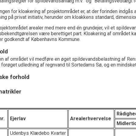
talingsregler for spildevandsanlæg m.v.” og ”Betalingsvedtægt
gen for kloakering af projektområdet er, at der forinden indgås
g på privat initiativ, herunder om kloakkens standard, dimensio
ojektområdet arealer med mere end én grundejer, vil et spildeva
bekendtgørelsen være berettiget part. Kloakering af området ka
er godkendt af Københavns Kommune.
old
n af området vil medføre en øget spildevandsbelastning af Ren
forøget udledning af regnvand til Sortedams Sø, og en mindsket
ke forhold
atrikler
Rådighe
nr.
Ejerlav
Arealerhvervelse
Midlerti
Udenbys Klædebo Kvarter