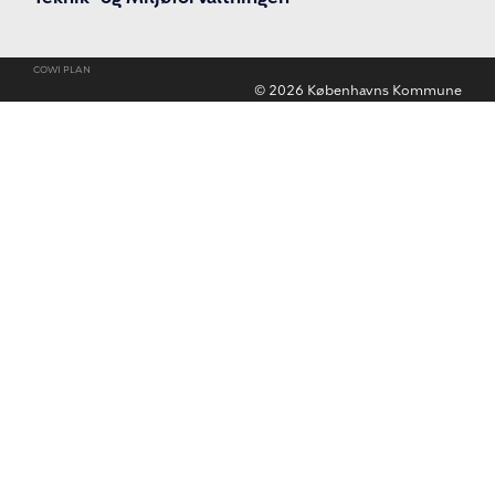
COWI PLAN
©
2026
Københavns Kommune