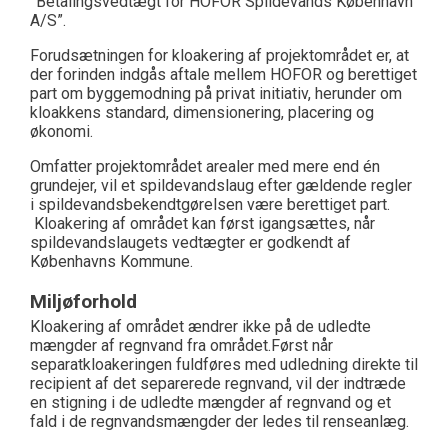
”Betalingsvedtægt for HOFOR Spildevands København
A/S”.
Forudsætningen for kloakering af projektområdet er, at
der forinden indgås aftale mellem HOFOR og berettiget
part om byggemodning på privat initiativ, herunder om
kloakkens standard, dimensionering, placering og
økonomi.
Omfatter projektområdet arealer med mere end én
grundejer, vil et spildevandslaug efter gældende regler
i spildevandsbekendtgørelsen være berettiget part.
Kloakering af området kan først igangsættes, når
spildevandslaugets vedtægter er godkendt af
Københavns Kommune.
Miljøforhold
Kloakering af området ændrer ikke på de udledte
mængder af regnvand fra området.Først når
separatkloakeringen fuldføres med udledning direkte til
recipient af det separerede regnvand, vil der indtræde
en stigning i de udledte mængder af regnvand og et
fald i de regnvandsmængder der ledes til renseanlæg.