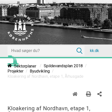
kk.dk
/
/
Sektorplaner
Spildevandsplan 2018
/
/
Projekter
Byudvikling
Kloakering af Nordhavn, etape 1, Århusgade
Kloakering af Nordhavn, etape 1,