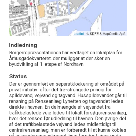
Leaflet
| © SDFE & MapCentia ApS
Indledning
Borgerrepræsentationen har vedtaget en lokalplan for
Århusgadekvarteret, der muliggør at der sker en
byudvikling af 1. etape af Nordhavn.
Status
Der er gennemført en separatkloakering af området på
privat initiativ efter det tre-strengede princip for
spildevand, vejvand og tagvand. Husspildevandet går til
rensning på Renseanlæg Lynetten og tagvandet ledes
direkte i havnen. En delmængde af vejvandet fra
trafikbelastede veje ledes til lokalt forsøgsrenseanlæg,
hvor det renses før udledning til havnen. Den øvrige del
af det trafikbelastede vejvand ledes midlertidigt til
centralrenseanlæg, men er forberedt til at kunne kobles
på vejvandsrenseanlægget, hvis forsøget viser gode