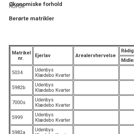
Økonomiske forhold
HOFOR
Berørte matrikler
Rådi
Matrikel
Ejerlav
Arealervhervelse
nr.
Midle
Udenbys
5034
Klædebo Kvarter
Udenbys
5982b
Klædebo Kvarter
Udenbys
7000s
Klædebo Kvarter
Udenbys
5999
Klædebo Kvarter
Udenbys
5982a