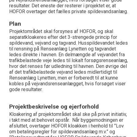
resultater. Det eneste der resterer i projektet er, at
HOFOR overtager det fælles private spildevandsanlæg.
Plan
Projektområdet skal forsynes af HOFOR, og skal
separatkloakeres efter det 3-strengede princip for
spildevand, vejvand og tagvand. Husspildevandet ledes
til rensning på Renseanlæg Lynetten og tagvandet
ledes direkte i havnen. En delmængde af vejvandet fra
trafikbelastede veje ledes til lokalt forsøgsrenseanlæg,
hvor det renses før udledning til havnen. Den øvrige del
af det trafikbelastede vejvand ledes midlertidigt til
Renseanlæg Lynetten, men er forberedt til at kunne
kobles på vejvandsrenseanlægget, hvis forsøget viser
gode resultater.
Projektbeskrivelse og ejerforhold
Kloakering af projektområdet skal ske på privat initiativ,
i takt med at behovet opstår. Når byggemodningen er
afsluttet, overtager HOFOR kloakken i henhold til ”Lov
om betalingsregler for spildevandsanlæg m.v.” og