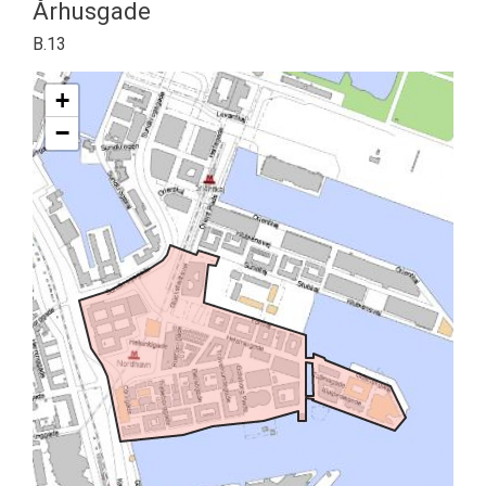
Århusgade
B.13
+
−