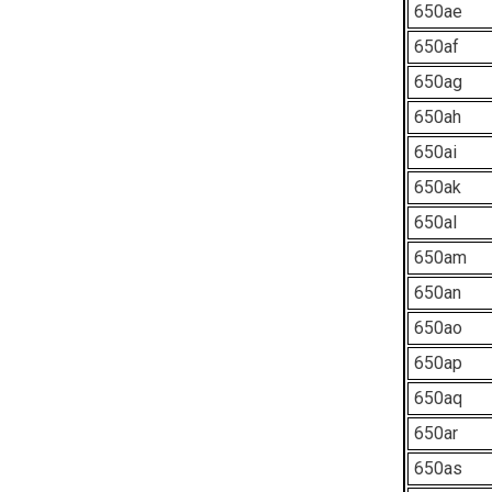
650ae
650af
650ag
650ah
650ai
650ak
650al
650am
650an
650ao
650ap
650aq
650ar
650as