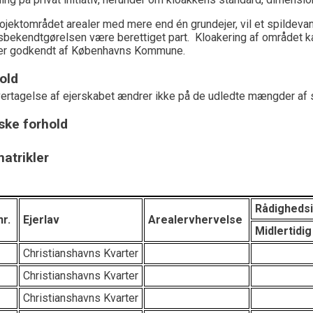
ojektområdet arealer med mere end én grundejer, vil et spildeva
bekendtgørelsen være berettiget part. Kloakering af området k
er godkendt af Københavns Kommune.
old
rtagelse af ejerskabet ændrer ikke på de udledte mængder af s
ke forhold
atrikler
Rådigheds
nr.
Ejerlav
Arealervhervelse
Midlertidig
Christianshavns Kvarter
Christianshavns Kvarter
Christianshavns Kvarter