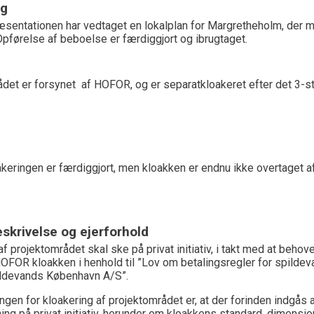
ng
sentationen har vedtaget en lokalplan for Margretheholm, der mul
pførelse af beboelse er færdiggjort og ibrugtaget.
det er forsynet af HOFOR, og er separatkloakeret efter det 3-st
keringen er færdiggjort, men kloakken er endnu ikke overtaget 
skrivelse og ejerforhold
af projektområdet skal ske på privat initiativ, i takt med at beho
OFOR kloakken i henhold til ”Lov om betalingsregler for spilde
devands København A/S”.
gen for kloakering af projektområdet er, at der forinden indgås
g på privat initiativ, herunder om kloakkens standard, dimensio