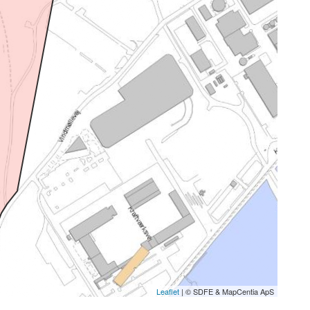
Leaflet
| © SDFE & MapCentia ApS