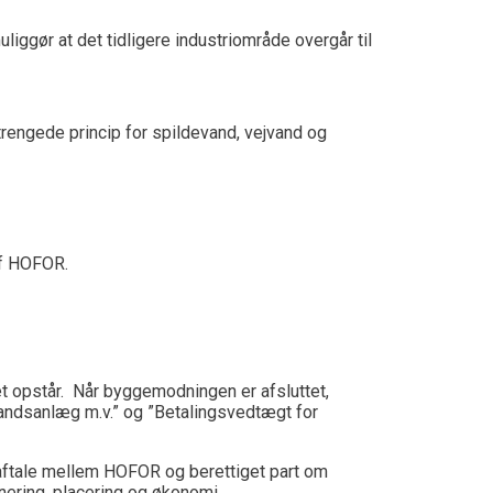
iggør at det tidligere industriområde overgår til
rengede princip for spildevand, vejvand og
af HOFOR.
vet opstår. Når byggemodningen er afsluttet,
vandsanlæg m.v.” og ”Betalingsvedtægt for
 aftale mellem HOFOR og berettiget part om
nering, placering og økonomi.