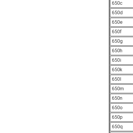
650c
650d
650e
650f
650g
650h
650i
650k
650l
650m
650n
650o
650p
650q