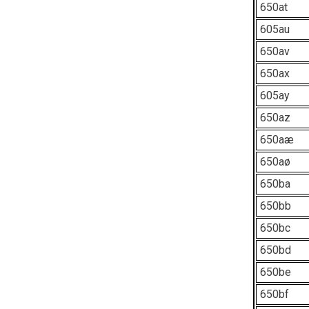
650at
605au
650av
650ax
605ay
650az
650aæ
650aø
650ba
650bb
650bc
650bd
650be
650bf