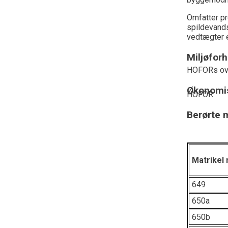
Omfatter pr
spildevands
vedtægter 
Miljøforh
HOFORs ove
Økonomis
HOFOR
Berørte m
Matrikel 
649
650a
650b