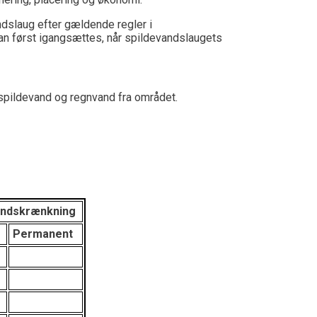
ndslaug efter gældende regler i
an først igangsættes, når spildevandslaugets
pildevand og regnvand fra området.
indskrænkning
Permanent