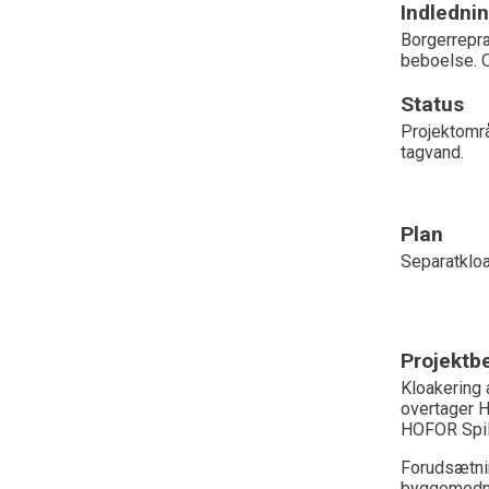
Indledni
Borgerrepræ
beboelse. O
Status
Projektområ
tagvand.
Plan
Separatkloa
Projektbe
Kloakering 
overtager H
HOFOR Spil
Forudsætnin
byggemodnin