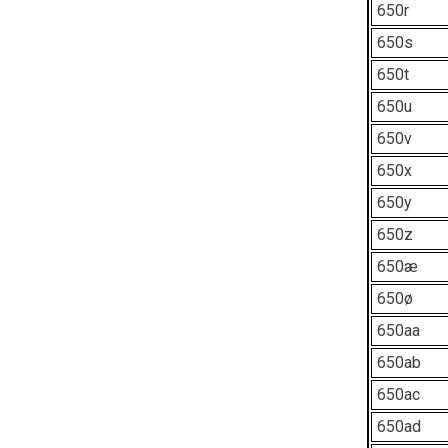
650r
650s
650t
650u
650v
650x
650y
650z
650æ
650ø
650aa
650ab
650ac
650ad