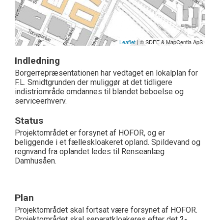
Leaflet
| © SDFE & MapCentia ApS
Indledning
Borgerrepræsentationen har vedtaget en lokalplan for
F.L. Smidtgrunden der muliggør at det tidligere
indistriområde omdannes til blandet beboelse og
serviceerhverv.
Status
Projektområdet er forsynet af HOFOR, og er
beliggende i et fælleskloakeret opland. Spildevand og
regnvand fra oplandet ledes til Renseanlæg
Damhusåen.
Plan
Projektområdet skal fortsat være forsynet af HOFOR.
Projektområdet skal separatkloakeres efter det
2-