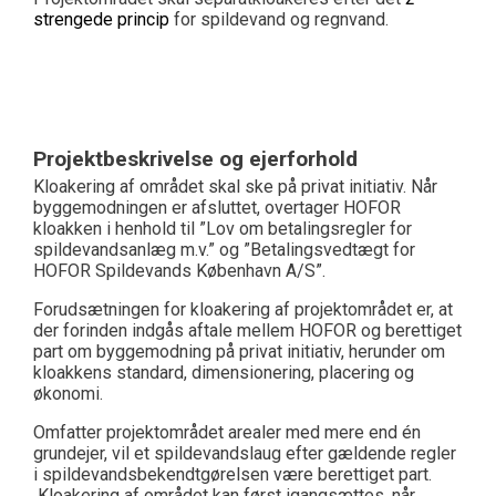
strengede princip
for spildevand og regnvand.
Projektbeskrivelse og ejerforhold
Kloakering af området skal ske på privat initiativ. Når
byggemodningen er afsluttet, overtager HOFOR
kloakken i henhold til ”Lov om betalingsregler for
spildevandsanlæg m.v.” og ”Betalingsvedtægt for
HOFOR Spildevands København A/S”.
Forudsætningen for kloakering af projektområdet er, at
der forinden indgås aftale mellem HOFOR og berettiget
part om byggemodning på privat initiativ, herunder om
kloakkens standard, dimensionering, placering og
økonomi.
Omfatter projektområdet arealer med mere end én
grundejer, vil et spildevandslaug efter gældende regler
i spildevandsbekendtgørelsen være berettiget part.
Kloakering af området kan først igangsættes, når