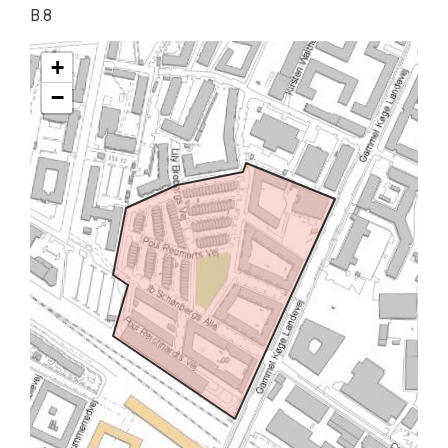
B.8
+
−