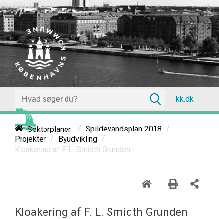
kk.dk
/
/
Sektorplaner
Spildevandsplan 2018
/
/
Projekter
Byudvikling
Kloakering af F. L. Smidth Grunden
Kloakering af F. L. Smidth Grunden