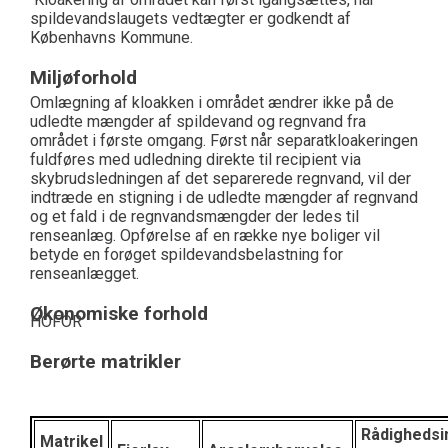
spildevandslaugets vedtægter er godkendt af
Københavns Kommune.
Miljøforhold
Omlægning af kloakken i området ændrer ikke på de
udledte mængder af spildevand og regnvand fra
området i første omgang. Først når separatkloakeringen
fuldføres med udledning direkte til recipient via
skybrudsledningen af det separerede regnvand, vil der
indtræde en stigning i de udledte mængder af regnvand
og et fald i de regnvandsmængder der ledes til
renseanlæg. Opførelse af en række nye boliger vil
betyde en forøget spildevandsbelastning for
renseanlægget.
Økonomiske forhold
HOFOR
Berørte matrikler
Rådigheds
Matrikel