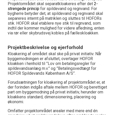
Projektområdet skal separatkloakeres efter det
2-
strengede princip
for spildevand og regnvand. For
bygherre betyder det, at spildevand og regnvand skal
separeres internt på matriklen og sluttes til HOFORs
stik. HOFOR skal etablere nye stik til regnvand, som
indtil der kommer mulighed for videre afledning, enten
via rør eller skybrudsvej kobles på fælleskloakken.
Projektbeskrivelse og ejerforhold
Kloakering af området skal ske på privat initiativ. Når
byggemodningen er afsluttet, overtager HOFOR
kloakken i henhold til ”Lov om betalingsregler for
spildevandsanlæg m.v.” og ”Betalingsvedtægt for
HOFOR Spildevands København A/S”.
Forudsætningen for kloakering af projektområdet er, at
der forinden indgås aftale mellem HOFOR og berettiget
part om byggemodning på privat initiativ, herunder om
kloakkens standard, dimensionering, placering og
økonomi.
Omfatter projektområdet arealer med mere end én