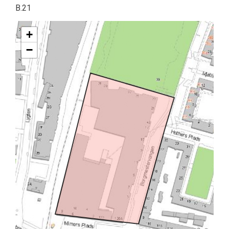
B.21
+
−