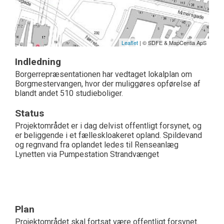
Leaflet
| © SDFE & MapCentia ApS
Indledning
Borgerrepræsentationen har vedtaget lokalplan om
Borgmestervangen, hvor der muliggøres opførelse af
blandt andet 510 studieboliger.
Status
Projektområdet er i dag delvist offentligt forsynet, og
er beliggende i et fælleskloakeret opland. Spildevand
og regnvand fra oplandet ledes til Renseanlæg
Lynetten via Pumpestation Strandvænget
Plan
Projektområdet skal fortsat være offentligt forsynet.