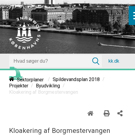
kk.dk
/
/
Sektorplaner
Spildevandsplan 2018
/
/
Projekter
Byudvikling
Kloakering af Borgmestervangen
Kloakering af Borgmestervangen