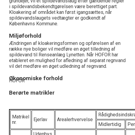
grundejer, vil et spildevandslaug efter gældende regler
i spildevandsbekendtgørelsen være berettiget part.
Kloakering af området kan først igangsættes, når
spildevandslaugets vedtægter er godkendt af
Københavns Kommune.
Miljøforhold
Ændringen af kloakeringsformen og opførelsen af en
række nye boliger vil medføre en øget tilledning af
spildevand til Renseanlæg Lynetten. Når HOFOR har
etableret en mulighed for afledning af separat regnvand
vil det medføre en øget udledning af regnvand.
Økonomiske forhold
HOFOR
Berørte matrikler
Rådighedsindsk
Matrikel
Ejerlav
Arealerhvervelse
nr.
Midlertidig
Pe
Udenbys