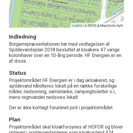
Leaflet
| © SDFE & MapCentia ApS
Indledning
Borgerrepræsentationen har med vedtagelsen af
Spildevandsplan 2018 besluttet at kloakere 47 varige
kolonihaver over en 10-årig periode. HF Energien er en
af disse.
Status
Projektområdet HF Energien er i dag ukloakeret, og
spildevand håndteres lokalt på en række forskellige
måder, nedsivning, samletanke, campingtoiletter o.l.,
mens regnvandet nedsives lokalt.
Der er ikke kortlagt forurenet jord i projektområdet.
Plan
Projektområdet skal kloakforsynes af HOFOR og bliver
optaget i spildevandsplanen som kloakopland 474.