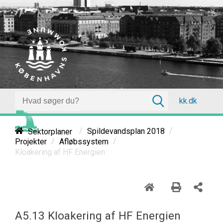
kk.dk
/
/
Sektorplaner
Spildevandsplan 2018
/
/
Projekter
Afløbssystem
Kloakering af HF Energien
A5.13 Kloakering af HF Energien