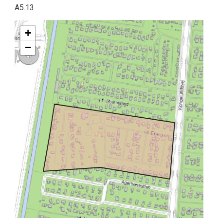
A5.13
+
−