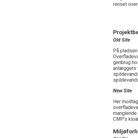
renset over
Projektbe
Old Site
På pladsen 
Overfladeva
genbrug hos
anlæggets t
spildevands
spildevands
New Site
Her modtag
overfladeva
manglende o
CMP's kloak
Miljøforh