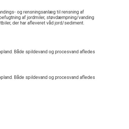
ndings- og rensningsanlæg til rensning af
 befugtning af jordmiler, støvdæmpning/vanding
tbiler, der har afleveret våd jord/sediment.
 opland. Både spildevand og procesvand afledes
 opland. Både spildevand og procesvand afledes