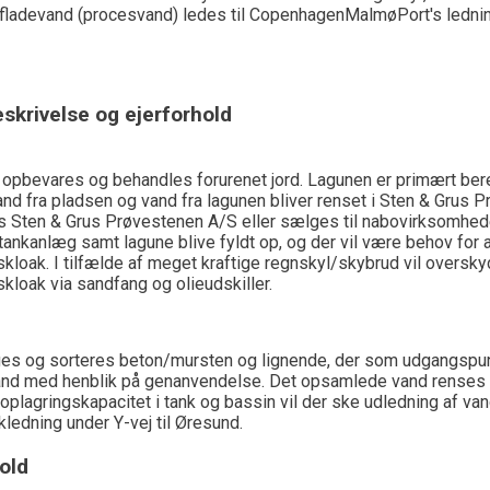
fladevand (procesvand) ledes til CopenhagenMalmøPort's lednin
skrivelse og ejerforhold
opbevares og behandles forurenet jord. Lagunen er primært bereg
nd fra pladsen og vand fra lagunen bliver renset i Sten & Grus
 Sten & Grus Prøvestenen A/S eller sælges til nabovirksomhede
ankanlæg samt lagune blive fyldt op, og der vil være behov for at
kloak. I tilfælde af meget kraftige regnskyl/skybrud vil overskyd
kloak via sandfang og olieudskiller.
es og sorteres beton/mursten og lignende, der som udgangspunk
nd med henblik på genanvendelse. Det opsamlede vand renses ved
plagringskapacitet i tank og bassin vil der ske udledning af van
ledning under Y-vej til Øresund.
old