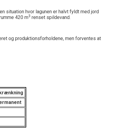
en situation hvor lagunen er halvt fyldt med jord
3
an rumme 420 m
renset spildevand.
eret og produktionsforholdene, men forventes at
krænkning
ermanent