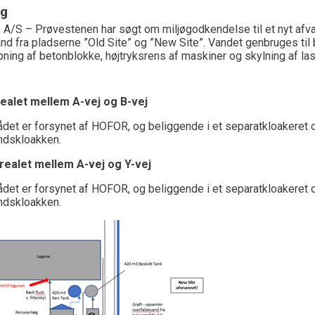
ng
 A/S – Prøvestenen har søgt om miljøgodkendelse til et nyt afva
nd fra pladserne ”Old Site” og ”New Site”. Vandet genbruges til
øbning af betonblokke, højtryksrens af maskiner og skylning af las
realet mellem A-vej og B-vej
det er forsynet af HOFOR, og beliggende i et separatkloakeret
andskloakken.
Arealet mellem A-vej og Y-vej
det er forsynet af HOFOR, og beliggende i et separatkloakeret
andskloakken.