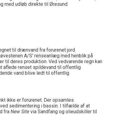
g med udløb direkte til Øresund.
net til drænvand fra forurenet jord.
 Prøvestenen A/S' renseanlæg med henblik på
r til deres produktion. Ved vedvarende regn kan
 aflede renset spildevand til offentlig
ende vand blive ledt til offentlig
t ikke er forurenet. Der opsamles
 sedimentering i bassin. I tilfælde af at
d fra
New Site
via Sandfang og olieudskiller til