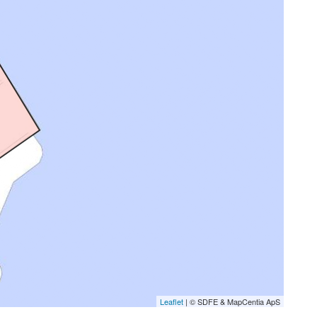
Leaflet
| © SDFE & MapCentia ApS