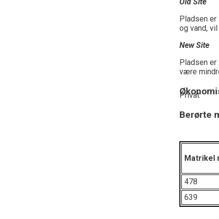
Old Site
Pladsen er
og vand, vi
New Site
Pladsen er
være mindr
Økonomis
Privat
Berørte m
Matrikel 
478
639