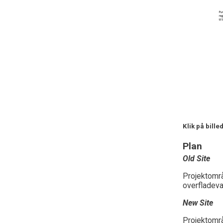
Klik på bille
Plan
Old Site
Projektområ
overfladeva
New Site
Projektområ