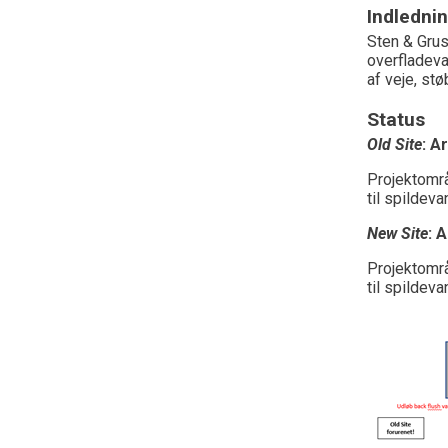
Indledni
Sten & Grus
overfladeva
af veje, st
Status
Old Site
: A
Projektområ
til spildev
New Site
: 
Projektområ
til spildev