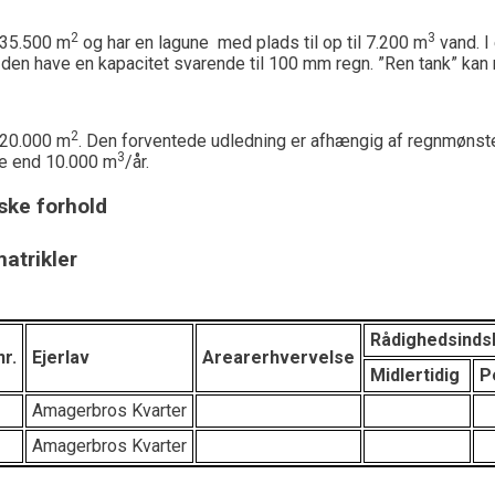
2
3
 35.500 m
og har en lagune med plads til op til 7.200 m
vand. I 
l den have en kapacitet svarende til 100 mm regn. ”Ren tank” k
2
 20.000 m
. Den forventede udledning er afhængig af regnmønst
3
e end 10.000 m
/år.
ke forhold
atrikler
Rådighedsinds
nr.
Ejerlav
Arearerhvervelse
Midlertidig
P
Amagerbros Kvarter
Amagerbros Kvarter