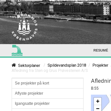
RESUMÉ
/
/
Sektorplaner
Spildevandsplan 2018
Projekter
Afledning fra Sten og Grus Prøvestenen A/S
Afledni
Se projekter på kort
B.55
Aflyste projekter
+
Igangsatte projekter
−