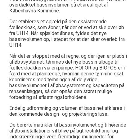
overdækket bassinvolumen på et areal ejet af
Københavns Kommune.
Der etableres et spjæld på den eksisterende
fælleskloak, som åbner, når der er ved at ske overløb
fra UH14. Når spjældet åbnes, fyldes det nye
bassinvolumen op, i stedet for at der sker overløb fra
UH14.
Når det er stoppet med at regne, og der igen er plads i
afløbssystemet, tømmes det nye bassin tilbage til
fælleskloakken via en pumpe. HOFOR og BIOFOS er i
færd med at planlægge, hvordan denne tømning skal
koordineres med tømningen af de øvrige
bassinvolumener i afløbssystemet og kapaciteten på
renseanlægget, så der opnås den størst mulige
forbedring af aflastningsforholdene.
Endelig udformning og volumen af bassinet afklares i
den kommende design- og projekteringsfase.
De berørte matrikler til bassinvolumenet og tilhørende
afløbsinstallationer vil blive pålagt restriktioner og
indskrænkninger vedr. fremtidige muligheder for