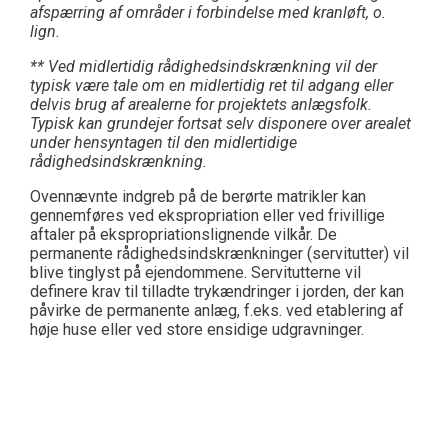
afspærring af områder i forbindelse med kranløft, o.
lign.
**
Ved midlertidig rådighedsindskrænkning vil der
typisk være tale om en midlertidig ret til adgang eller
delvis brug af
arealerne for projektets anlægsfolk.
Typisk kan grundejer fortsat selv disponere over arealet
under hensyntagen til den midlertidige
rådighedsindskrænkning.
Ovennævnte indgreb på de berørte matrikler kan
gennemføres ved ekspropriation eller ved frivillige
aftaler på ekspropriationslignende vilkår. De
permanente rådighedsindskrænkninger (servitutter) vil
blive tinglyst på ejendommene. Servitutterne vil
definere krav til tilladte trykændringer i jorden, der kan
påvirke de permanente anlæg, f.eks. ved etablering af
høje huse eller ved store ensidige udgravninger.