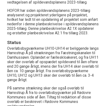
vedtagelsen af spildevandsplanens 2023-tillæg.
HOFOR har siden spildevandsplanens 2023-tillæg
analyseret og projekteret yderligere på projektet,
hvilket har ledt til en opdatering af projektet som anført
nedenfor i denne planbeskrivelse i spildevandsplanens
2025-tillæg. Denne planbeskrivelse A2.1X opdaterer
og erstatter planbeskrivelse A2.1 fra tillæg 2023.
Status
Overløbsbygværkerne UH10-UH14 er beliggende langs
Harrestrup Å på strækningen fra Fæstningskanalen til
Damhussøen. Oplandet er fælleskloakeret, og fra UH11
sker der overløb af opspædet spildevand til åen oftere
end 20 gange årligt, imens der fra UH14 sker overløb til
åen ca. 10 gange årligt. Fra overløbsbygværkerne
UH10, UH12 og UH13 sker der overløb til åen ca. 3-4
gange årligt.
På samme strækning sker der også overløb til
Harrestrup Å fra to overløbsbygværker på Rødovre
Kommunes side af åen. Tiltag til reduktion af disse
overløb er beskrevet i Rødovre Kommunes