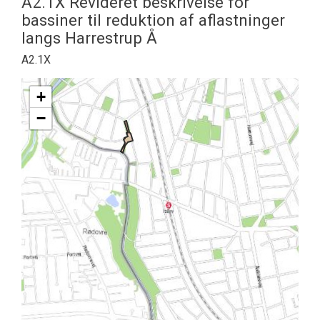
A2.1X Revideret beskrivelse for
bassiner til reduktion af aflastninger
langs Harrestrup Å
A2.1X
+
−