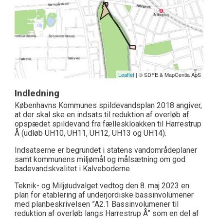
Leaflet
| © SDFE & MapCentia ApS
Indledning
Københavns Kommunes spildevandsplan 2018 angiver,
at der skal ske en indsats til reduktion af overløb af
opspædet spildevand fra fælleskloakken til Harrestrup
Å (udløb UH10, UH11, UH12, UH13 og UH14).
Indsatserne er begrundet i statens vandområdeplaner
samt kommunens miljømål og målsætning om god
badevandskvalitet i Kalveboderne.
Teknik- og Miljøudvalget vedtog den 8. maj 2023 en
plan for etablering af underjordiske bassinvolumener
med planbeskrivelsen ”A2.1 Bassinvolumener til
reduktion af overløb langs Harrestrup Å” som en del af