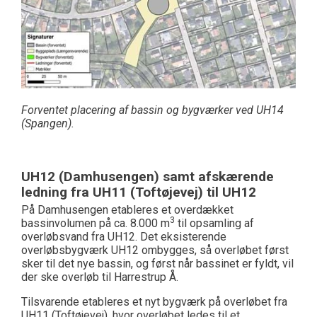
Forventet placering af bassin og bygværker ved UH14
(Spangen).
UH12 (Damhusengen) samt afskærende
ledning fra UH11 (Toftøjevej) til UH12
På Damhusengen etableres et overdækket
3
bassinvolumen på ca. 8.000 m
til opsamling af
overløbsvand fra UH12. Det eksisterende
overløbsbygværk UH12 ombygges, så overløbet først
sker til det nye bassin, og først når bassinet er fyldt, vil
der ske overløb til Harrestrup Å.
Tilsvarende etableres et nyt bygværk på overløbet fra
UH11 (Toftøjevej), hvor overløbet ledes til et