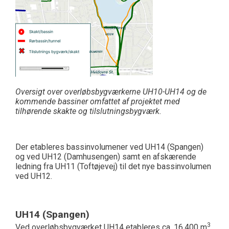
Oversigt over overløbsbygværkerne UH10-UH14 og de
kommende bassiner omfattet af projektet med
tilhørende skakte og tilslutningsbygværk.
Der etableres bassinvolumener ved UH14 (Spangen)
og ved UH12 (Damhusengen) samt en afskærende
ledning fra UH11 (Toftøjevej) til det nye bassinvolumen
ved UH12.
UH14 (Spangen)
3
Ved overløbsbygværket UH14 etableres ca. 16.400 m