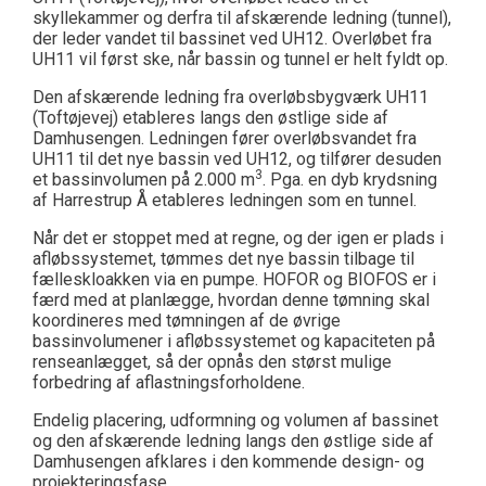
skyllekammer og derfra til afskærende ledning (tunnel),
der leder vandet til bassinet ved UH12. Overløbet fra
UH11 vil først ske, når bassin og tunnel er helt fyldt op.
Den afskærende ledning fra overløbsbygværk UH11
(Toftøjevej) etableres langs den østlige side af
Damhusengen. Ledningen fører overløbsvandet fra
UH11 til det nye bassin ved UH12, og tilfører desuden
3
et bassinvolumen på 2.000 m
. Pga. en dyb krydsning
af Harrestrup Å etableres ledningen som en tunnel.
Når det er stoppet med at regne, og der igen er plads i
afløbssystemet, tømmes det nye bassin tilbage til
fælleskloakken via en pumpe. HOFOR og BIOFOS er i
færd med at planlægge, hvordan denne tømning skal
koordineres med tømningen af de øvrige
bassinvolumener i afløbssystemet og kapaciteten på
renseanlægget, så der opnås den størst mulige
forbedring af aflastningsforholdene.
Endelig placering, udformning og volumen af bassinet
og den afskærende ledning langs den østlige side af
Damhusengen afklares i den kommende design- og
projekteringsfase.