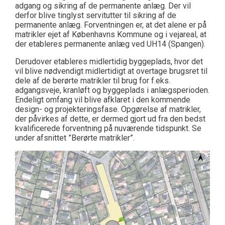
adgang og sikring af de permanente anlæg. Der vil
derfor blive tinglyst servitutter til sikring af de
permanente anlæg. Forventningen er, at det alene er på
matrikler ejet af Københavns Kommune og i vejareal, at
der etableres permanente anlæg ved UH14 (Spangen).
Derudover etableres midlertidig byggeplads, hvor det
vil blive nødvendigt midlertidigt at overtage brugsret til
dele af de berørte matrikler til brug for f.eks.
adgangsveje, kranløft og byggeplads i anlægsperioden.
Endeligt omfang vil blive afklaret i den kommende
design- og projekteringsfase. Opgørelse af matrikler,
der påvirkes af dette, er dermed gjort ud fra den bedst
kvalificerede forventning på nuværende tidspunkt. Se
under afsnittet ”Berørte matrikler”.