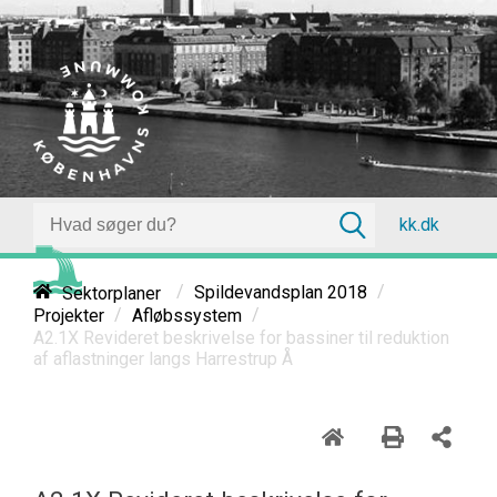
kk.dk
/
/
Sektorplaner
Spildevandsplan 2018
/
/
Projekter
Afløbssystem
A2.1X Revideret beskrivelse for bassiner til reduktion
af aflastninger langs Harrestrup Å