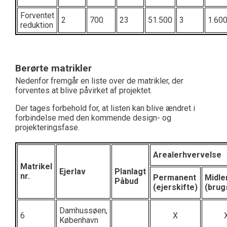
Forventet
2
700
23
51.500
3
1.60
reduktion
Berørte matrikler
Nedenfor fremgår en liste over de matrikler, der
forventes at blive påvirket af projektet.
Der tages forbehold for, at listen kan blive ændret i
forbindelse med den kommende design- og
projekteringsfase.
Arealerhvervelse
Matrikel
Ejerlav
Planlagt
nr.
Permanent
Midle
Påbud
(ejerskifte)
(brug
Damhussøen,
6
X
København