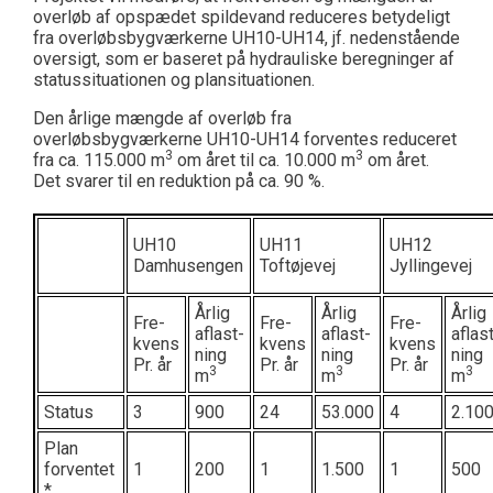
overløb af opspædet spildevand reduceres betydeligt
fra overløbsbygværkerne UH10-UH14, jf. nedenstående
oversigt, som er baseret på hydrauliske beregninger af
statussituationen og plansituationen.
Den årlige mængde af overløb fra
overløbsbygværkerne UH10-UH14 forventes reduceret
3
3
fra ca. 115.000 m
om året til ca. 10.000 m
om året.
Det svarer til en reduktion på ca. 90 %.
UH10
UH11
UH12
Damhusengen
Toftøjevej
Jyllingevej
Årlig
Årlig
Årlig
Fre-
Fre-
Fre-
aflast-
aflast-
aflas
kvens
kvens
kvens
ning
ning
ning
Pr. år
Pr. år
Pr. år
3
3
3
m
m
m
Status
3
900
24
53.000
4
2.10
Plan
forventet
1
200
1
1.500
1
500
*