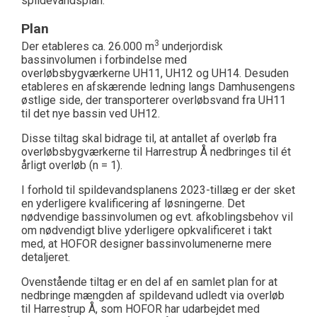
spildevandsplan.
Plan
3
Der etableres ca. 26.000 m
underjordisk
bassinvolumen i forbindelse med
overløbsbygværkerne UH11, UH12 og UH14. Desuden
etableres en afskærende ledning langs Damhusengens
østlige side, der transporterer overløbsvand fra UH11
til det nye bassin ved UH12.
Disse tiltag skal bidrage til, at antallet af overløb fra
overløbsbygværkerne til Harrestrup Å nedbringes til ét
årligt overløb (n = 1).
I forhold til spildevandsplanens 2023-tillæg er der sket
en yderligere kvalificering af løsningerne. Det
nødvendige bassinvolumen og evt. afkoblingsbehov vil
om nødvendigt blive yderligere opkvalificeret i takt
med, at HOFOR designer bassinvolumenerne mere
detaljeret.
Ovenstående tiltag er en del af en samlet plan for at
nedbringe mængden af spildevand udledt via overløb
til Harrestrup Å, som HOFOR har udarbejdet med