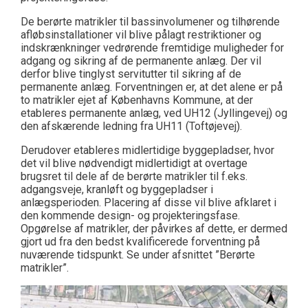
De berørte matrikler til bassinvolumener og tilhørende
afløbsinstallationer vil blive pålagt restriktioner og
indskrænkninger vedrørende fremtidige muligheder for
adgang og sikring af de permanente anlæg. Der vil
derfor blive tinglyst servitutter til sikring af de
permanente anlæg. Forventningen er, at det alene er på
to matrikler ejet af Københavns Kommune, at der
etableres permanente anlæg, ved UH12 (Jyllingevej) og
den afskærende ledning fra UH11 (Toftøjevej).
Derudover etableres midlertidige byggepladser, hvor
det vil blive nødvendigt midlertidigt at overtage
brugsret til dele af de berørte matrikler til f.eks.
adgangsveje, kranløft og byggepladser i
anlægsperioden. Placering af disse vil blive afklaret i
den kommende design- og projekteringsfase.
Opgørelse af matrikler, der påvirkes af dette, er dermed
gjort ud fra den bedst kvalificerede forventning på
nuværende tidspunkt. Se under afsnittet ”Berørte
matrikler”.